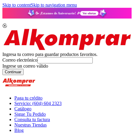
Skip to content
Skip to navigation menu
🥳 ¡Estamos de Aniversario! 🎉
Ver ofertas
Ingresa tu correo para guardar productos favoritos.
Correo electrónico
Ingrese un correo válido
Continuar
Paga tu crédito
Servicio: (604) 604 2323
Catálogo
Sigue Tu Pedido
Consulta tu factura
Nuestras Tiendas
Blog