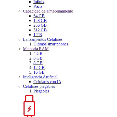
Infinix
Poco
Capacidad de almacenamiento
64 GB
128 GB
256 GB
512 GB
1 TB
Lanzamientos Celulares
Últimos smartphones
Memoria RAM
4 GB
6 GB
8 GB
12 GB
16 GB
Inteligencia Artificial
Celulares con IA
Celulares plegables
Plegables