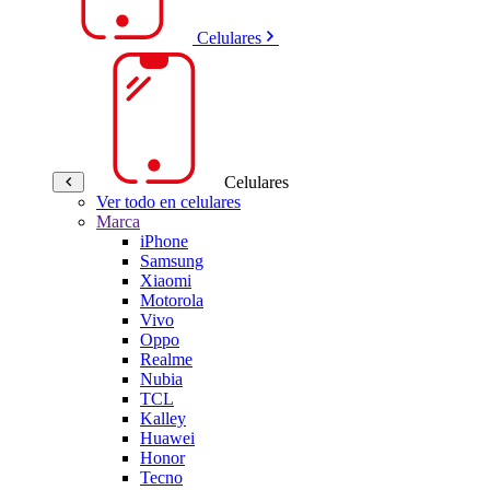
Celulares
Celulares
Ver todo en celulares
Marca
iPhone
Samsung
Xiaomi
Motorola
Vivo
Oppo
Realme
Nubia
TCL
Kalley
Huawei
Honor
Tecno