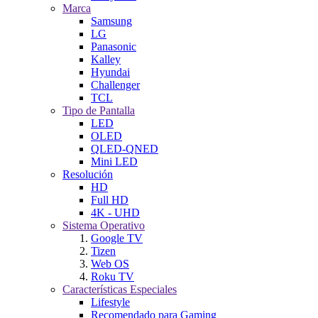
Marca
Samsung
LG
Panasonic
Kalley
Hyundai
Challenger
TCL
Tipo de Pantalla
LED
OLED
QLED-QNED
Mini LED
Resolución
HD
Full HD
4K - UHD
Sistema Operativo
Google TV
Tizen
Web OS
Roku TV
Características Especiales
Lifestyle
Recomendado para Gaming