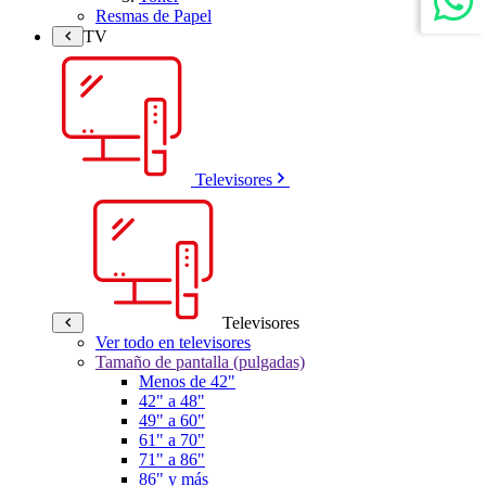
Resmas de Papel
TV
Televisores
Televisores
Ver todo en televisores
Tamaño de pantalla (pulgadas)
Menos de 42"
42" a 48"
49" a 60"
61" a 70"
71" a 86"
86" y más