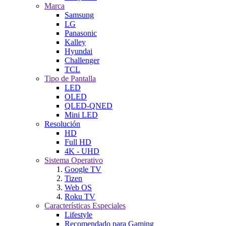
Marca
Samsung
LG
Panasonic
Kalley
Hyundai
Challenger
TCL
Tipo de Pantalla
LED
OLED
QLED-QNED
Mini LED
Resolución
HD
Full HD
4K - UHD
Sistema Operativo
Google TV
Tizen
Web OS
Roku TV
Características Especiales
Lifestyle
Recomendado para Gaming