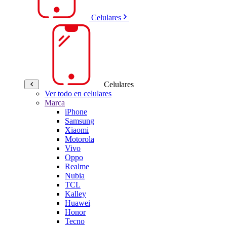
Celulares
Celulares
Ver todo en celulares
Marca
iPhone
Samsung
Xiaomi
Motorola
Vivo
Oppo
Realme
Nubia
TCL
Kalley
Huawei
Honor
Tecno