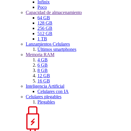
Infinix
Poco
Capacidad de almacenamiento
64 GB
128 GB
256 GB
512 GB
1 TB
Lanzamientos Celulares
Últimos smartphones
Memoria RAM
4 GB
6 GB
8 GB
12 GB
16 GB
Inteligencia Artificial
Celulares con IA
Celulares plegables
Plegables