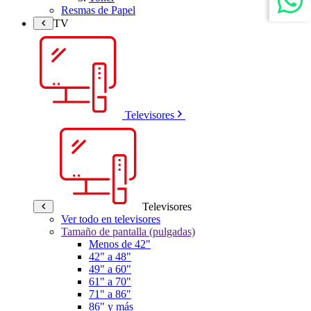
Resmas de Papel
TV
Televisores
Televisores
Ver todo en televisores
Tamaño de pantalla (pulgadas)
Menos de 42"
42" a 48"
49" a 60"
61" a 70"
71" a 86"
86" y más