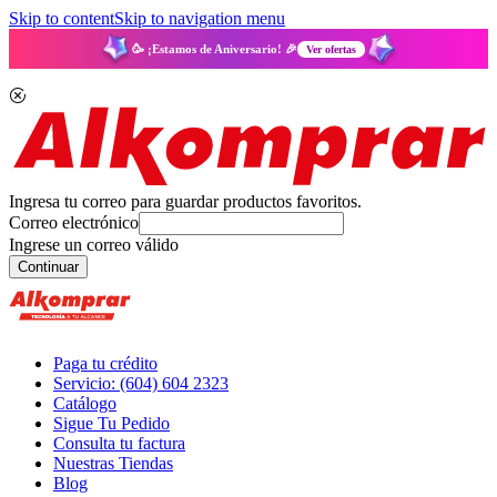
Skip to content
Skip to navigation menu
🥳 ¡Estamos de Aniversario! 🎉
Ver ofertas
Ingresa tu correo para guardar productos favoritos.
Correo electrónico
Ingrese un correo válido
Continuar
Paga tu crédito
Servicio: (604) 604 2323
Catálogo
Sigue Tu Pedido
Consulta tu factura
Nuestras Tiendas
Blog