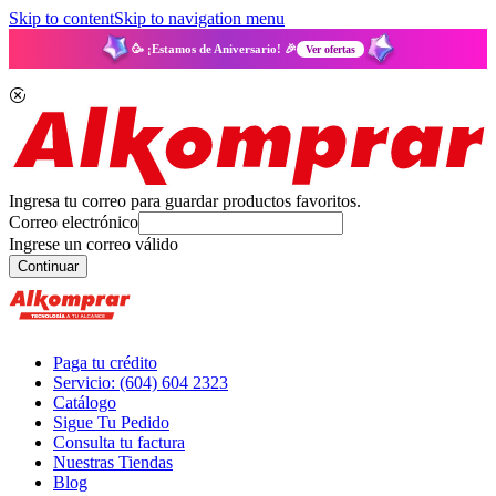
Skip to content
Skip to navigation menu
🥳 ¡Estamos de Aniversario! 🎉
Ver ofertas
Ingresa tu correo para guardar productos favoritos.
Correo electrónico
Ingrese un correo válido
Continuar
Paga tu crédito
Servicio: (604) 604 2323
Catálogo
Sigue Tu Pedido
Consulta tu factura
Nuestras Tiendas
Blog