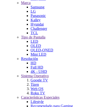
Marca
Samsung
LG
Panasonic
Kalley
Hyundai
Challenger
TCL
Tipo de Pantalla
LED
OLED
QLED-QNED
Mini LED
Resolución
HD
Full HD
4K - UHD
Sistema Operativo
Google TV
Tizen
Web OS
Roku TV
Características Especiales
Lifestyle
Recomendado para Gaming