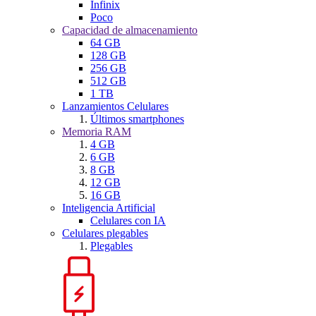
Infinix
Poco
Capacidad de almacenamiento
64 GB
128 GB
256 GB
512 GB
1 TB
Lanzamientos Celulares
Últimos smartphones
Memoria RAM
4 GB
6 GB
8 GB
12 GB
16 GB
Inteligencia Artificial
Celulares con IA
Celulares plegables
Plegables