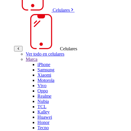
Celulares
Celulares
Ver todo en celulares
Marca
iPhone
Samsung
Xiaomi
Motorola
Vivo
Oppo
Realme
Nubia
TCL
Kalley
Huawei
Honor
Tecno