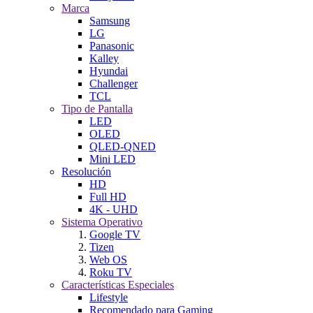
Marca
Samsung
LG
Panasonic
Kalley
Hyundai
Challenger
TCL
Tipo de Pantalla
LED
OLED
QLED-QNED
Mini LED
Resolución
HD
Full HD
4K - UHD
Sistema Operativo
Google TV
Tizen
Web OS
Roku TV
Características Especiales
Lifestyle
Recomendado para Gaming