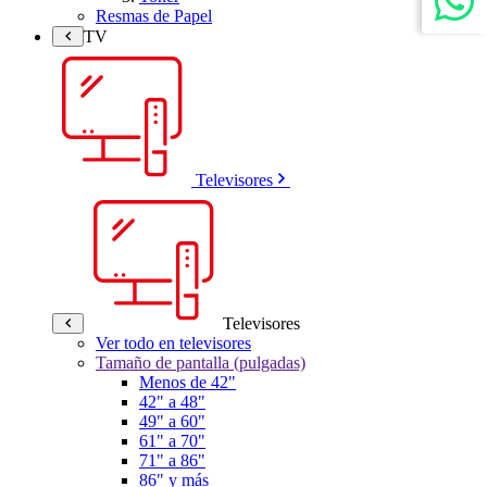
Resmas de Papel
TV
Televisores
Televisores
Ver todo en televisores
Tamaño de pantalla (pulgadas)
Menos de 42"
42" a 48"
49" a 60"
61" a 70"
71" a 86"
86" y más