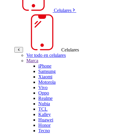
Celulares
Celulares
Ver todo en celulares
Marca
iPhone
Samsung
Xiaomi
Motorola
Vivo
Oppo
Realme
Nubia
TCL
Kalley
Huawei
Honor
Tecno