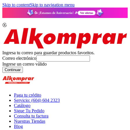
Skip to content
Skip to navigation menu
🥳 ¡Estamos de Aniversario! 🎉
Ver ofertas
Ingresa tu correo para guardar productos favoritos.
Correo electrónico
Ingrese un correo válido
Continuar
Paga tu crédito
Servicio: (604) 604 2323
Catálogo
Sigue Tu Pedido
Consulta tu factura
Nuestras Tiendas
Blog