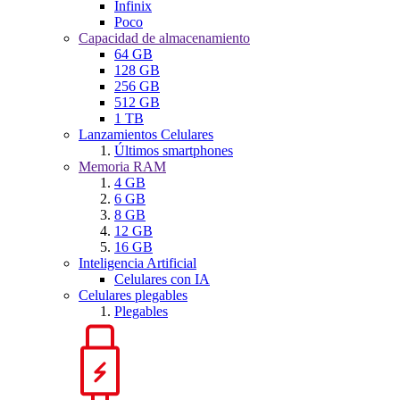
Infinix
Poco
Capacidad de almacenamiento
64 GB
128 GB
256 GB
512 GB
1 TB
Lanzamientos Celulares
Últimos smartphones
Memoria RAM
4 GB
6 GB
8 GB
12 GB
16 GB
Inteligencia Artificial
Celulares con IA
Celulares plegables
Plegables