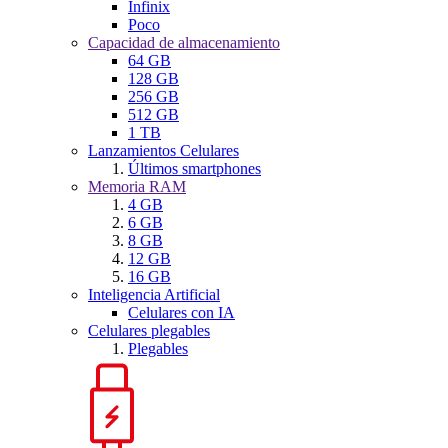
Infinix
Poco
Capacidad de almacenamiento
64 GB
128 GB
256 GB
512 GB
1 TB
Lanzamientos Celulares
Últimos smartphones
Memoria RAM
4 GB
6 GB
8 GB
12 GB
16 GB
Inteligencia Artificial
Celulares con IA
Celulares plegables
Plegables