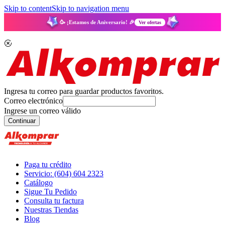
Skip to content
Skip to navigation menu
🥳 ¡Estamos de Aniversario! 🎉
Ver ofertas
Ingresa tu correo para guardar productos favoritos.
Correo electrónico
Ingrese un correo válido
Continuar
Paga tu crédito
Servicio: (604) 604 2323
Catálogo
Sigue Tu Pedido
Consulta tu factura
Nuestras Tiendas
Blog