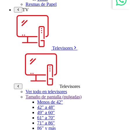
Resmas de Papel
TV
Televisores
Televisores
Ver todo en televisores
Tamaño de pantalla (pulgadas)
Menos de 42"
42" a 48"
49" a 60"
61" a 70"
71" a 86"
86" y más