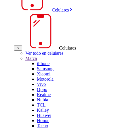
Celulares
Celulares
Ver todo en celulares
Marca
iPhone
Samsung
Xiaomi
Motorola
Vivo
Oppo
Realme
Nubia
TCL
Kalley
Huawei
Honor
Tecno