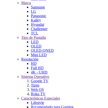
Marca
Samsung
LG
Panasonic
Kalley
Hyundai
Challenger
TCL
Tipo de Pantalla
LED
OLED
QLED-QNED
Mini LED
Resolución
HD
Full HD
4K - UHD
Sistema Operativo
Google TV
Tizen
Web OS
Roku TV
Características Especiales
Lifestyle
Recomendado para Gaming