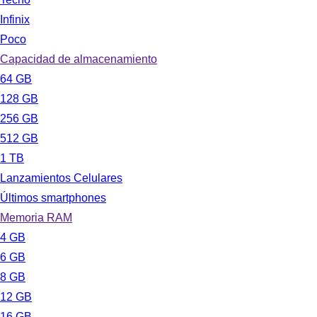
Infinix
Poco
Capacidad de almacenamiento
64 GB
128 GB
256 GB
512 GB
1 TB
Lanzamientos Celulares
Últimos smartphones
Memoria RAM
4 GB
6 GB
8 GB
12 GB
16 GB