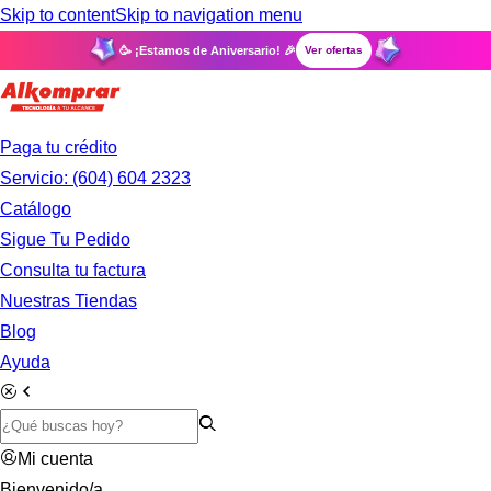
Skip to content
Skip to navigation menu
🥳 ¡Estamos de Aniversario! 🎉
Ver ofertas
Paga tu crédito
Servicio: (604) 604 2323
Catálogo
Sigue Tu Pedido
Consulta tu factura
Nuestras Tiendas
Blog
Ayuda
Mi cuenta
Bienvenido/a