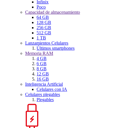
Infinix
Poco
Capacidad de almacenamiento
64 GB
128 GB
256 GB
512 GB
1 TB
Lanzamientos Celulares
Últimos smartphones
Memoria RAM
4 GB
6 GB
8 GB
12 GB
16 GB
Inteligencia Artificial
Celulares con IA
Celulares plegables
Plegables