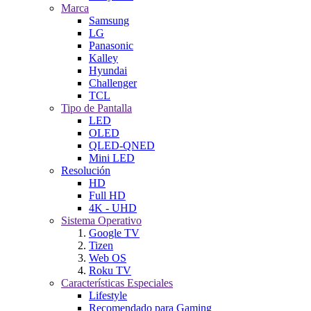
Marca
Samsung
LG
Panasonic
Kalley
Hyundai
Challenger
TCL
Tipo de Pantalla
LED
OLED
QLED-QNED
Mini LED
Resolución
HD
Full HD
4K - UHD
Sistema Operativo
Google TV
Tizen
Web OS
Roku TV
Características Especiales
Lifestyle
Recomendado para Gaming