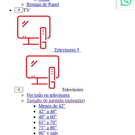
Resmas de Papel
TV
Televisores
Televisores
Ver todo en televisores
Tamaño de pantalla (pulgadas)
Menos de 42"
42" a 48"
49" a 60"
61" a 70"
71" a 86"
86" y más