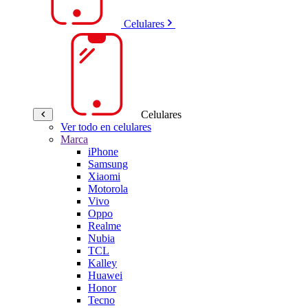
Celulares
Celulares
Ver todo en celulares
Marca
iPhone
Samsung
Xiaomi
Motorola
Vivo
Oppo
Realme
Nubia
TCL
Kalley
Huawei
Honor
Tecno