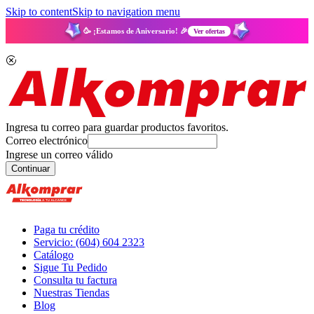
Skip to content
Skip to navigation menu
🥳 ¡Estamos de Aniversario! 🎉
Ver ofertas
Ingresa tu correo para guardar productos favoritos.
Correo electrónico
Ingrese un correo válido
Continuar
Paga tu crédito
Servicio: (604) 604 2323
Catálogo
Sigue Tu Pedido
Consulta tu factura
Nuestras Tiendas
Blog