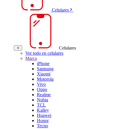
Celulares
Celulares
Ver todo en celulares
Marca
iPhone
Samsung
Xiaomi
Motorola
Vivo
Oppo
Realme
Nubia
TCL
Kalley
Huawei
Honor
Tecno