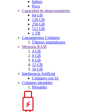
Infinix
Poco
Capacidad de almacenamiento
64 GB
128 GB
256 GB
512 GB
1 TB
Lanzamientos Celulares
Últimos smartphones
Memoria RAM
4 GB
6 GB
8 GB
12 GB
16 GB
Inteligencia Artificial
Celulares con IA
Celulares plegables
Plegables