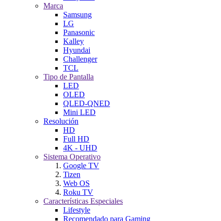
Marca
Samsung
LG
Panasonic
Kalley
Hyundai
Challenger
TCL
Tipo de Pantalla
LED
OLED
QLED-QNED
Mini LED
Resolución
HD
Full HD
4K - UHD
Sistema Operativo
Google TV
Tizen
Web OS
Roku TV
Características Especiales
Lifestyle
Recomendado para Gaming