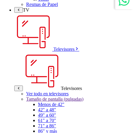
Resmas de Papel
TV
Televisores
Televisores
Ver todo en televisores
Tamaño de pantalla (pulgadas)
Menos de 42"
42" a 48"
49" a 60"
61" a 70"
71" a 86"
86" y más