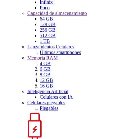
Infinix
Poco
Capacidad de almacenamiento
64 GB
128 GB
256 GB
512 GB
1 TB
Lanzamientos Celulares
Últimos smartphones
Memoria RAM
4 GB
6 GB
8 GB
12 GB
16 GB
Inteligencia Artificial
Celulares con IA
Celulares plegables
Plegables