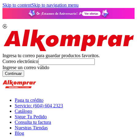
Skip to content
Skip to navigation menu
🥳 ¡Estamos de Aniversario! 🎉
Ver ofertas
Ingresa tu correo para guardar productos favoritos.
Correo electrónico
Ingrese un correo válido
Continuar
Paga tu crédito
Servicio: (604) 604 2323
Catálogo
Sigue Tu Pedido
Consulta tu factura
Nuestras Tiendas
Blog