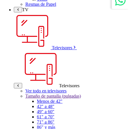
Resmas de Papel
TV
Televisores
Televisores
Ver todo en televisores
Tamaño de pantalla (pulgadas)
Menos de 42"
42" a 48"
49" a 60"
61" a 70"
71" a 86"
86" y más