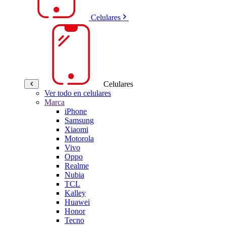
Celulares
Celulares
Ver todo en celulares
Marca
iPhone
Samsung
Xiaomi
Motorola
Vivo
Oppo
Realme
Nubia
TCL
Kalley
Huawei
Honor
Tecno