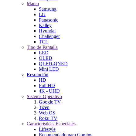
Marca
Samsung
LG
Panasonic
Kalley
Hyundai
Challenger
TCL
Tipo de Pantalla
LED
OLED
QLED-QNED
Mini LED
Resolución
HD
Full HD
4K - UHD
Sistema Operativo
Google TV
Tizen
Web OS
Roku TV
Características Especiales
Lifestyle
Recomendado para Gaming