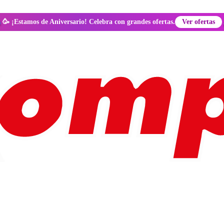
🥳 ¡Estamos de Aniversario! Celebra con grandes ofertas.
Ver ofertas