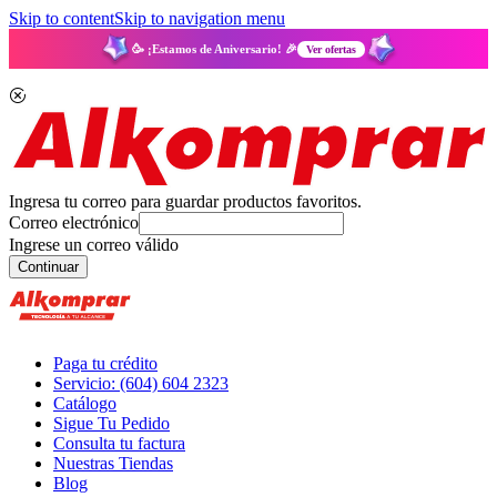
Skip to content
Skip to navigation menu
🥳 ¡Estamos de Aniversario! 🎉
Ver ofertas
Ingresa tu correo para guardar productos favoritos.
Correo electrónico
Ingrese un correo válido
Continuar
Paga tu crédito
Servicio: (604) 604 2323
Catálogo
Sigue Tu Pedido
Consulta tu factura
Nuestras Tiendas
Blog