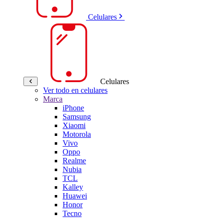
Celulares
Celulares
Ver todo en celulares
Marca
iPhone
Samsung
Xiaomi
Motorola
Vivo
Oppo
Realme
Nubia
TCL
Kalley
Huawei
Honor
Tecno