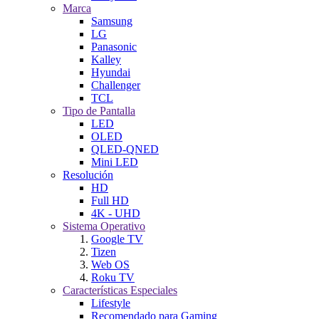
Marca
Samsung
LG
Panasonic
Kalley
Hyundai
Challenger
TCL
Tipo de Pantalla
LED
OLED
QLED-QNED
Mini LED
Resolución
HD
Full HD
4K - UHD
Sistema Operativo
Google TV
Tizen
Web OS
Roku TV
Características Especiales
Lifestyle
Recomendado para Gaming