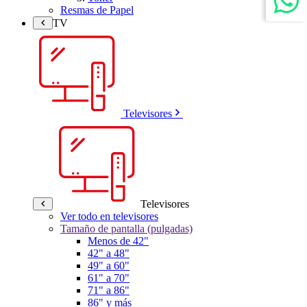
Resmas de Papel
TV
Televisores
Televisores
Ver todo en televisores
Tamaño de pantalla (pulgadas)
Menos de 42"
42" a 48"
49" a 60"
61" a 70"
71" a 86"
86" y más