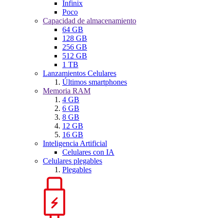
Infinix
Poco
Capacidad de almacenamiento
64 GB
128 GB
256 GB
512 GB
1 TB
Lanzamientos Celulares
Últimos smartphones
Memoria RAM
4 GB
6 GB
8 GB
12 GB
16 GB
Inteligencia Artificial
Celulares con IA
Celulares plegables
Plegables