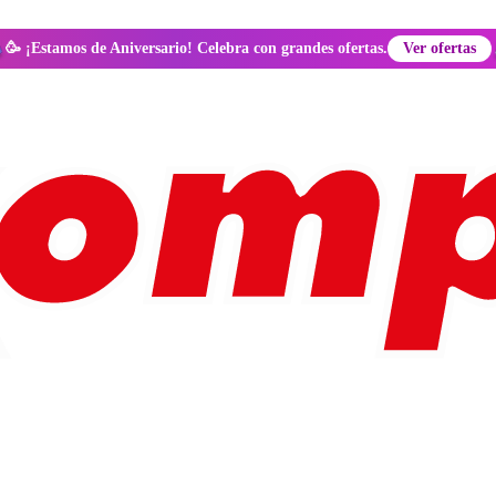
🥳 ¡Estamos de Aniversario! Celebra con grandes ofertas.
Ver ofertas