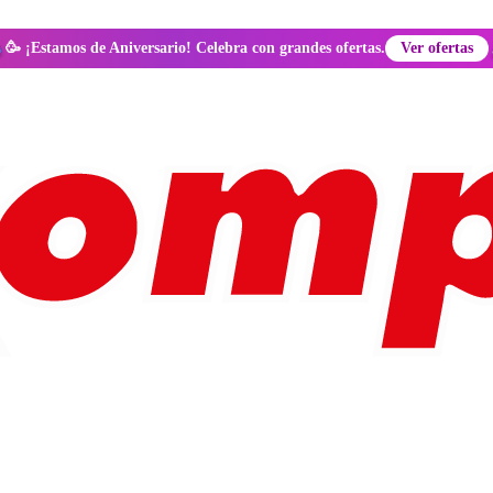
🥳 ¡Estamos de Aniversario! Celebra con grandes ofertas.
Ver ofertas