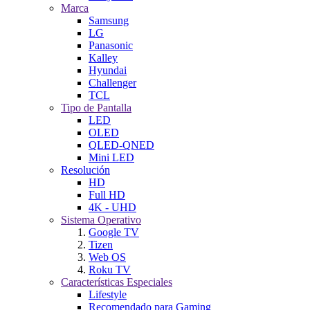
Marca
Samsung
LG
Panasonic
Kalley
Hyundai
Challenger
TCL
Tipo de Pantalla
LED
OLED
QLED-QNED
Mini LED
Resolución
HD
Full HD
4K - UHD
Sistema Operativo
Google TV
Tizen
Web OS
Roku TV
Características Especiales
Lifestyle
Recomendado para Gaming