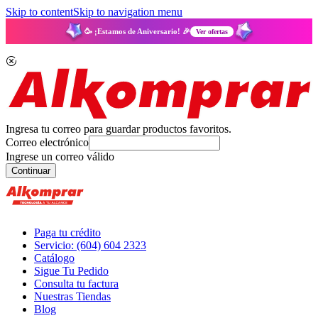
Skip to content
Skip to navigation menu
🥳 ¡Estamos de Aniversario! 🎉
Ver ofertas
Ingresa tu correo para guardar productos favoritos.
Correo electrónico
Ingrese un correo válido
Continuar
Paga tu crédito
Servicio: (604) 604 2323
Catálogo
Sigue Tu Pedido
Consulta tu factura
Nuestras Tiendas
Blog