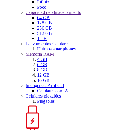
Infinix
Poco
Capacidad de almacenamiento
64 GB
128 GB
256 GB
512 GB
1 TB
Lanzamientos Celulares
Últimos smartphones
Memoria RAM
4 GB
6 GB
8 GB
12 GB
16 GB
Inteligencia Artificial
Celulares con IA
Celulares plegables
Plegables