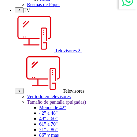
Resmas de Papel
TV
Televisores
Televisores
Ver todo en televisores
Tamaño de pantalla (pulgadas)
Menos de 42"
42" a 48"
49" a 60"
61" a 70"
71" a 86"
86" y más