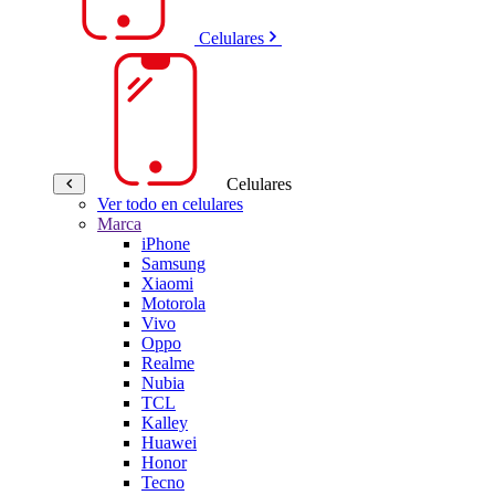
Celulares
Celulares
Ver todo en celulares
Marca
iPhone
Samsung
Xiaomi
Motorola
Vivo
Oppo
Realme
Nubia
TCL
Kalley
Huawei
Honor
Tecno