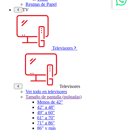
Resmas de Papel
TV
Televisores
Televisores
Ver todo en televisores
Tamaño de pantalla (pulgadas)
Menos de 42"
42" a 48"
49" a 60"
61" a 70"
71" a 86"
86" y más