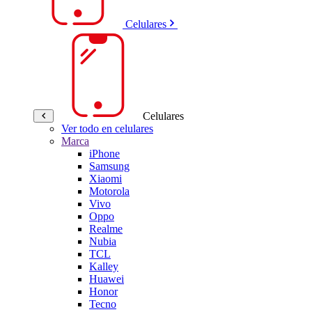
Celulares
Celulares
Ver todo en celulares
Marca
iPhone
Samsung
Xiaomi
Motorola
Vivo
Oppo
Realme
Nubia
TCL
Kalley
Huawei
Honor
Tecno