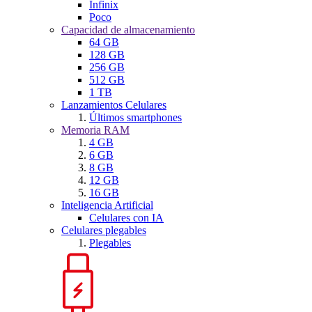
Infinix
Poco
Capacidad de almacenamiento
64 GB
128 GB
256 GB
512 GB
1 TB
Lanzamientos Celulares
Últimos smartphones
Memoria RAM
4 GB
6 GB
8 GB
12 GB
16 GB
Inteligencia Artificial
Celulares con IA
Celulares plegables
Plegables