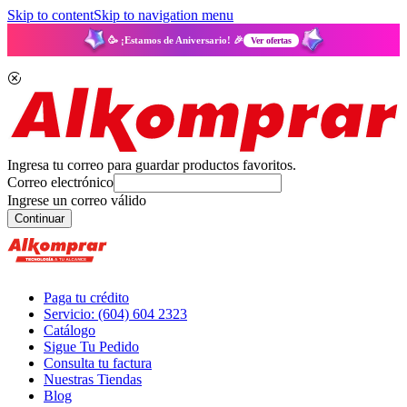
Skip to content
Skip to navigation menu
🥳 ¡Estamos de Aniversario! 🎉
Ver ofertas
Ingresa tu correo para guardar productos favoritos.
Correo electrónico
Ingrese un correo válido
Continuar
Paga tu crédito
Servicio: (604) 604 2323
Catálogo
Sigue Tu Pedido
Consulta tu factura
Nuestras Tiendas
Blog