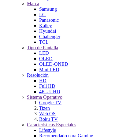
Marca
Samsung
LG
Panasonic
Kalley
Hyundai
Challenger
TCL
Tipo de Pantalla
LED
OLED
QLED-QNED
Mini LED
Resolución
HD
Full HD
4K - UHD
Sistema Operativo
Google TV
Tizen
Web OS
Roku TV
Características Especiales
Lifestyle
Recomendado para Gaming