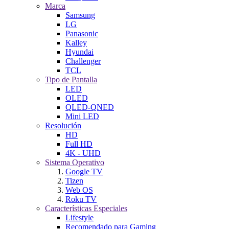
Marca
Samsung
LG
Panasonic
Kalley
Hyundai
Challenger
TCL
Tipo de Pantalla
LED
OLED
QLED-QNED
Mini LED
Resolución
HD
Full HD
4K - UHD
Sistema Operativo
Google TV
Tizen
Web OS
Roku TV
Características Especiales
Lifestyle
Recomendado para Gaming