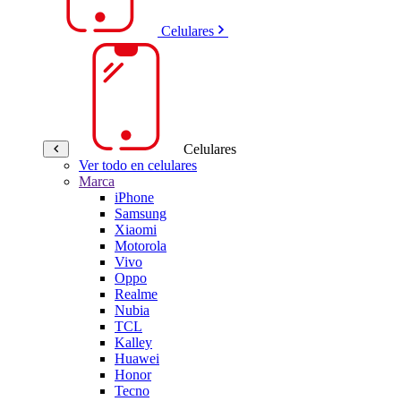
Celulares
Celulares
Ver todo en celulares
Marca
iPhone
Samsung
Xiaomi
Motorola
Vivo
Oppo
Realme
Nubia
TCL
Kalley
Huawei
Honor
Tecno