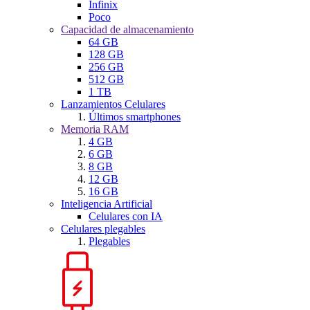
Infinix
Poco
Capacidad de almacenamiento
64 GB
128 GB
256 GB
512 GB
1 TB
Lanzamientos Celulares
Últimos smartphones
Memoria RAM
4 GB
6 GB
8 GB
12 GB
16 GB
Inteligencia Artificial
Celulares con IA
Celulares plegables
Plegables