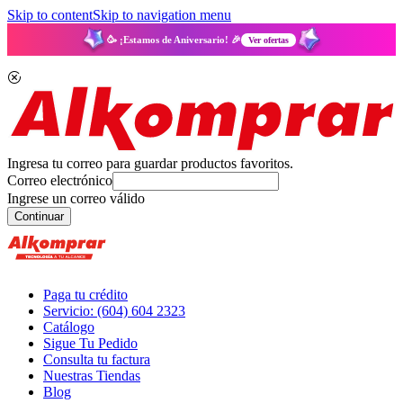
Skip to content
Skip to navigation menu
🥳 ¡Estamos de Aniversario! 🎉
Ver ofertas
Ingresa tu correo para guardar productos favoritos.
Correo electrónico
Ingrese un correo válido
Continuar
Paga tu crédito
Servicio: (604) 604 2323
Catálogo
Sigue Tu Pedido
Consulta tu factura
Nuestras Tiendas
Blog