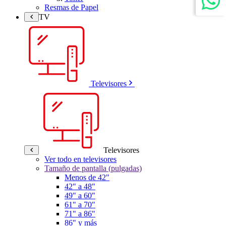
Resmas de Papel
TV
Televisores
Televisores
Ver todo en televisores
Tamaño de pantalla (pulgadas)
Menos de 42"
42" a 48"
49" a 60"
61" a 70"
71" a 86"
86" y más