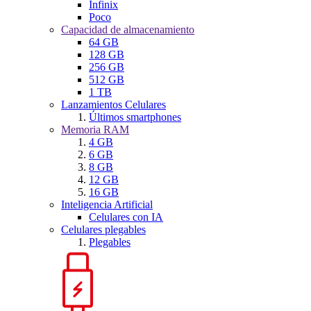
Infinix
Poco
Capacidad de almacenamiento
64 GB
128 GB
256 GB
512 GB
1 TB
Lanzamientos Celulares
Últimos smartphones
Memoria RAM
4 GB
6 GB
8 GB
12 GB
16 GB
Inteligencia Artificial
Celulares con IA
Celulares plegables
Plegables