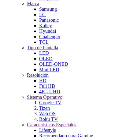
Marca
Samsung
LG
Panasonic
Kalley
Hyundai
Challenger
TCL
Tipo de Pantalla
LED
OLED
QLED-QNED
Mini LED
Resolución
HD
Full HD
4K - UHD
Sistema Operativo
Google TV
Tizen
Web OS
Roku TV
Características Especiales
Lifestyle
Recomendado para Gaming