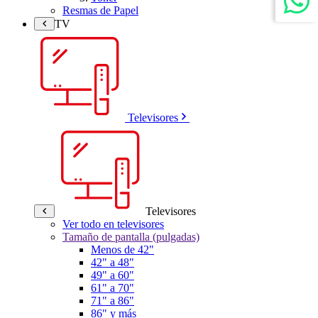
Resmas de Papel
TV
Televisores
Televisores
Ver todo en televisores
Tamaño de pantalla (pulgadas)
Menos de 42"
42" a 48"
49" a 60"
61" a 70"
71" a 86"
86" y más