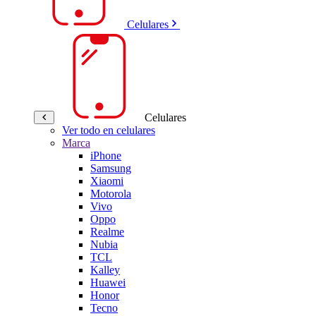
Celulares
Celulares
Ver todo en celulares
Marca
iPhone
Samsung
Xiaomi
Motorola
Vivo
Oppo
Realme
Nubia
TCL
Kalley
Huawei
Honor
Tecno