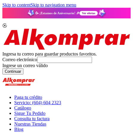
Skip to content
Skip to navigation menu
🥳 ¡Estamos de Aniversario! 🎉
Ver ofertas
Ingresa tu correo para guardar productos favoritos.
Correo electrónico
Ingrese un correo válido
Continuar
Paga tu crédito
Servicio: (604) 604 2323
Catálogo
Sigue Tu Pedido
Consulta tu factura
Nuestras Tiendas
Blog