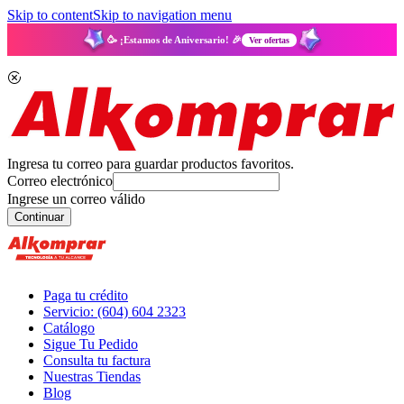
Skip to content
Skip to navigation menu
🥳 ¡Estamos de Aniversario! 🎉
Ver ofertas
Ingresa tu correo para guardar productos favoritos.
Correo electrónico
Ingrese un correo válido
Continuar
Paga tu crédito
Servicio: (604) 604 2323
Catálogo
Sigue Tu Pedido
Consulta tu factura
Nuestras Tiendas
Blog