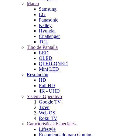
Marca
Samsung
LG
Panasonic
Kalley
Hyundai
Challenger
TCL
Tipo de Pantalla
LED
OLED
QLED-QNED
Mini LED
Resolución
HD
Full HD
4K - UHD
Sistema Operativo
Google TV
Tizen
Web OS
Roku TV
Características Especiales
Lifestyle
Recomendado para Gaming