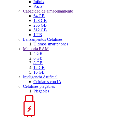
Infinix
Poco
Capacidad de almacenamiento
64 GB
128 GB
256 GB
512 GB
1 TB
Lanzamientos Celulares
Últimos smartphones
Memoria RAM
4 GB
6 GB
8 GB
12 GB
16 GB
Inteligencia Artificial
Celulares con IA
Celulares plegables
Plegables