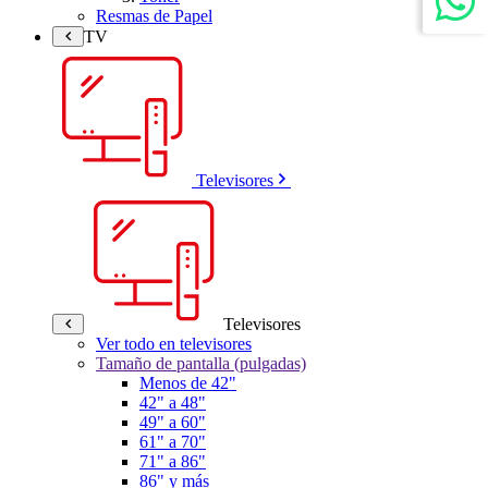
Resmas de Papel
TV
Televisores
Televisores
Ver todo en televisores
Tamaño de pantalla (pulgadas)
Menos de 42"
42" a 48"
49" a 60"
61" a 70"
71" a 86"
86" y más