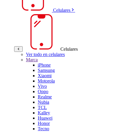
Celulares
Celulares
Ver todo en celulares
Marca
iPhone
Samsung
Xiaomi
Motorola
Vivo
Oppo
Realme
Nubia
TCL
Kalley
Huawei
Honor
Tecno