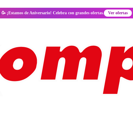
🥳 ¡Estamos de Aniversario! Celebra con grandes ofertas.
Ver ofertas