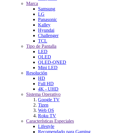
Marca
Samsung
LG
Panasonic
Kalley
Hyundai
Challenger
TCL
Tipo de Pantalla
LED
OLED
QLED-QNED
Mini LED
Resolución
HD
Full HD
4K - UHD
Sistema Operativo
Google TV
Tizen
Web OS
Roku TV
Características Especiales
Lifestyle
Recomendado para Gaming