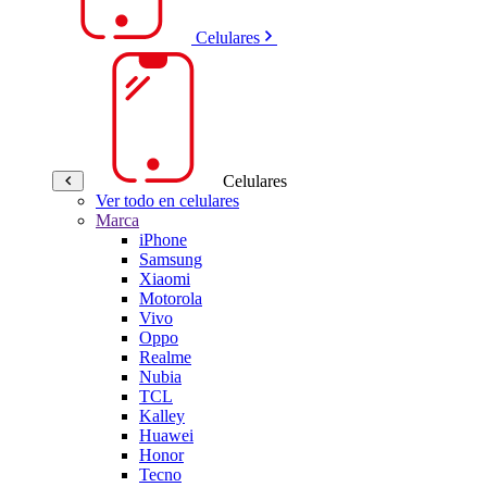
Celulares
Celulares
Ver todo en celulares
Marca
iPhone
Samsung
Xiaomi
Motorola
Vivo
Oppo
Realme
Nubia
TCL
Kalley
Huawei
Honor
Tecno