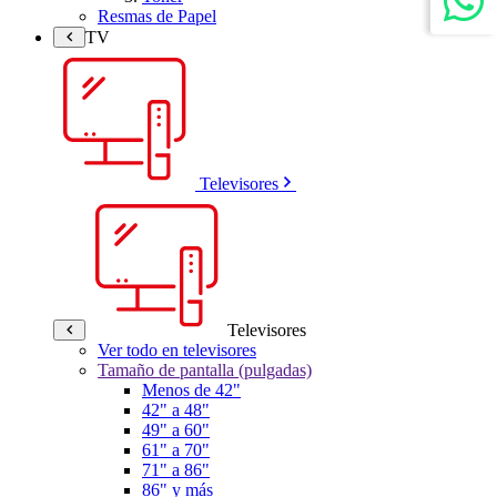
Resmas de Papel
TV
Televisores
Televisores
Ver todo en televisores
Tamaño de pantalla (pulgadas)
Menos de 42"
42" a 48"
49" a 60"
61" a 70"
71" a 86"
86" y más