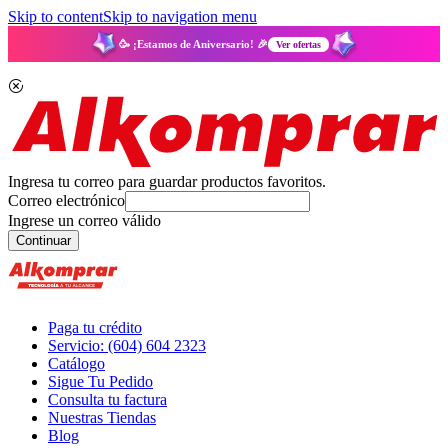
Skip to content
Skip to navigation menu
🥳 ¡Estamos de Aniversario! 🎉
Ver ofertas
Ingresa tu correo para guardar productos favoritos.
Correo electrónico
Ingrese un correo válido
Continuar
Paga tu crédito
Servicio: (604) 604 2323
Catálogo
Sigue Tu Pedido
Consulta tu factura
Nuestras Tiendas
Blog