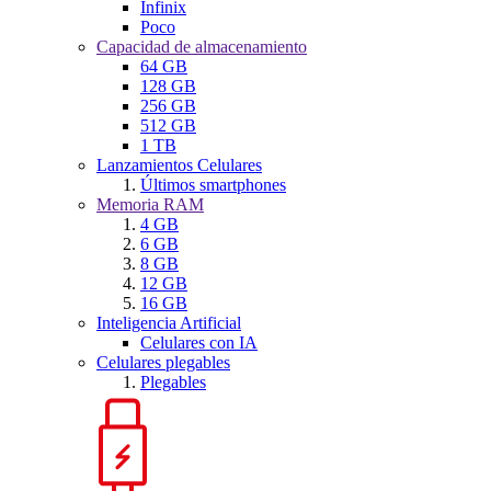
Infinix
Poco
Capacidad de almacenamiento
64 GB
128 GB
256 GB
512 GB
1 TB
Lanzamientos Celulares
Últimos smartphones
Memoria RAM
4 GB
6 GB
8 GB
12 GB
16 GB
Inteligencia Artificial
Celulares con IA
Celulares plegables
Plegables