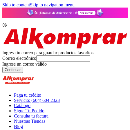
Skip to content
Skip to navigation menu
🥳 ¡Estamos de Aniversario! 🎉
Ver ofertas
Ingresa tu correo para guardar productos favoritos.
Correo electrónico
Ingrese un correo válido
Continuar
Paga tu crédito
Servicio: (604) 604 2323
Catálogo
Sigue Tu Pedido
Consulta tu factura
Nuestras Tiendas
Blog