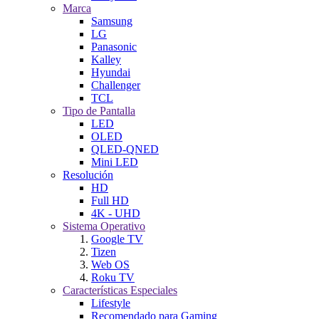
Marca
Samsung
LG
Panasonic
Kalley
Hyundai
Challenger
TCL
Tipo de Pantalla
LED
OLED
QLED-QNED
Mini LED
Resolución
HD
Full HD
4K - UHD
Sistema Operativo
Google TV
Tizen
Web OS
Roku TV
Características Especiales
Lifestyle
Recomendado para Gaming