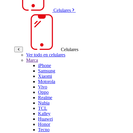
Celulares
Celulares
Ver todo en celulares
Marca
iPhone
Samsung
Xiaomi
Motorola
Vivo
Oppo
Realme
Nubia
TCL
Kalley
Huawei
Honor
Tecno