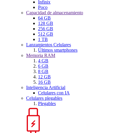
Infinix
Poco
Capacidad de almacenamiento
64 GB
128 GB
256 GB
512 GB
1 TB
Lanzamientos Celulares
Últimos smartphones
Memoria RAM
4 GB
6 GB
8 GB
12 GB
16 GB
Inteligencia Artificial
Celulares con IA
Celulares plegables
Plegables