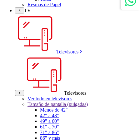
Resmas de Papel
TV
Televisores
Televisores
Ver todo en televisores
Tamaño de pantalla (pulgadas)
Menos de 42"
42" a 48"
49" a 60"
61" a 70"
71" a 86"
86" y más