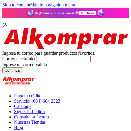
Skip to content
Skip to navigation menu
🥳 ¡Estamos de Aniversario! 🎉
Ver ofertas
Ingresa tu correo para guardar productos favoritos.
Correo electrónico
Ingrese un correo válido
Continuar
Paga tu crédito
Servicio: (604) 604 2323
Catálogo
Sigue Tu Pedido
Consulta tu factura
Nuestras Tiendas
Blog