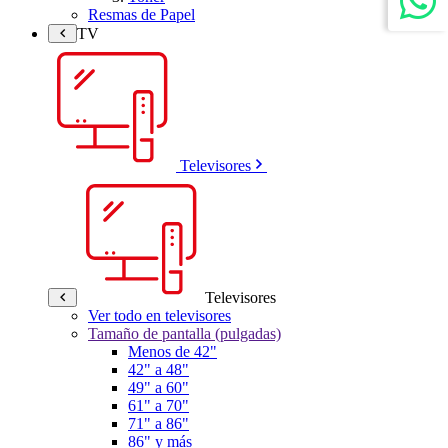
Resmas de Papel
TV
Televisores
Televisores
Ver todo en televisores
Tamaño de pantalla (pulgadas)
Menos de 42"
42" a 48"
49" a 60"
61" a 70"
71" a 86"
86" y más