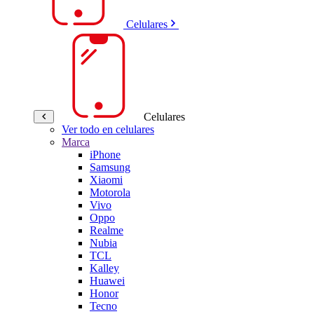
Celulares
Celulares
Ver todo en celulares
Marca
iPhone
Samsung
Xiaomi
Motorola
Vivo
Oppo
Realme
Nubia
TCL
Kalley
Huawei
Honor
Tecno