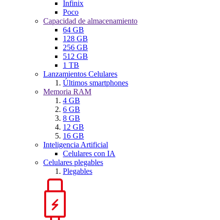
Infinix
Poco
Capacidad de almacenamiento
64 GB
128 GB
256 GB
512 GB
1 TB
Lanzamientos Celulares
Últimos smartphones
Memoria RAM
4 GB
6 GB
8 GB
12 GB
16 GB
Inteligencia Artificial
Celulares con IA
Celulares plegables
Plegables