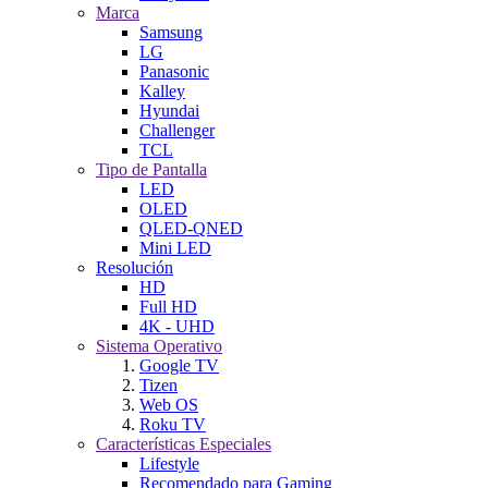
Marca
Samsung
LG
Panasonic
Kalley
Hyundai
Challenger
TCL
Tipo de Pantalla
LED
OLED
QLED-QNED
Mini LED
Resolución
HD
Full HD
4K - UHD
Sistema Operativo
Google TV
Tizen
Web OS
Roku TV
Características Especiales
Lifestyle
Recomendado para Gaming