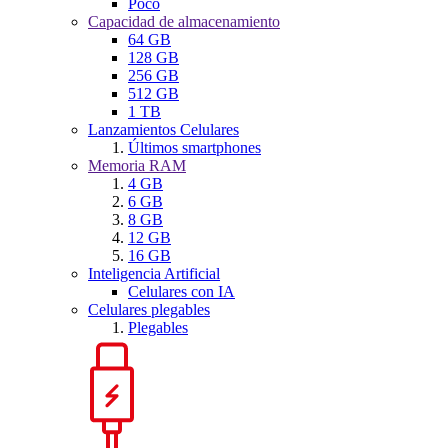
Poco
Capacidad de almacenamiento
64 GB
128 GB
256 GB
512 GB
1 TB
Lanzamientos Celulares
Últimos smartphones
Memoria RAM
4 GB
6 GB
8 GB
12 GB
16 GB
Inteligencia Artificial
Celulares con IA
Celulares plegables
Plegables