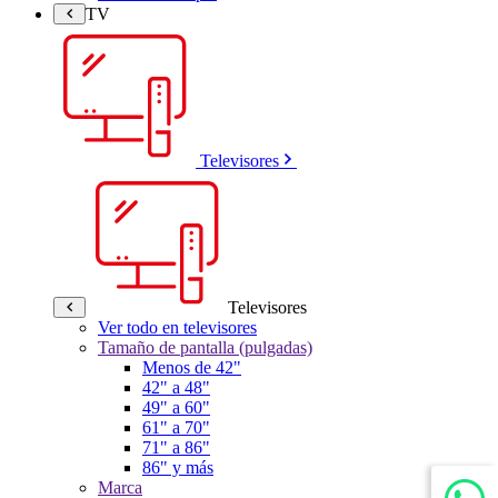
TV
Televisores
Televisores
Ver todo en televisores
Tamaño de pantalla (pulgadas)
Menos de 42"
42" a 48"
49" a 60"
61" a 70"
71" a 86"
86" y más
Marca