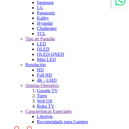
Samsung
LG
Panasonic
Kalley
Hyundai
Challenger
TCL
Tipo de Pantalla
LED
OLED
QLED-QNED
Mini LED
Resolución
HD
Full HD
4K - UHD
Sistema Operativo
Google TV
Tizen
Web OS
Roku TV
Características Especiales
Lifestyle
Recomendado para Gaming