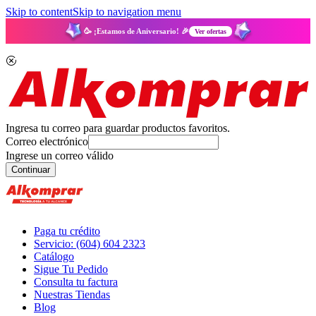
Skip to content
Skip to navigation menu
🥳 ¡Estamos de Aniversario! 🎉
Ver ofertas
Ingresa tu correo para guardar productos favoritos.
Correo electrónico
Ingrese un correo válido
Continuar
Paga tu crédito
Servicio: (604) 604 2323
Catálogo
Sigue Tu Pedido
Consulta tu factura
Nuestras Tiendas
Blog