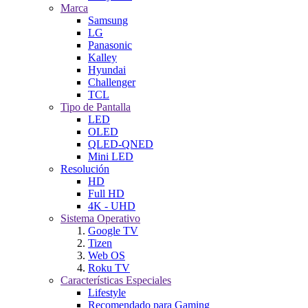
Marca
Samsung
LG
Panasonic
Kalley
Hyundai
Challenger
TCL
Tipo de Pantalla
LED
OLED
QLED-QNED
Mini LED
Resolución
HD
Full HD
4K - UHD
Sistema Operativo
Google TV
Tizen
Web OS
Roku TV
Características Especiales
Lifestyle
Recomendado para Gaming