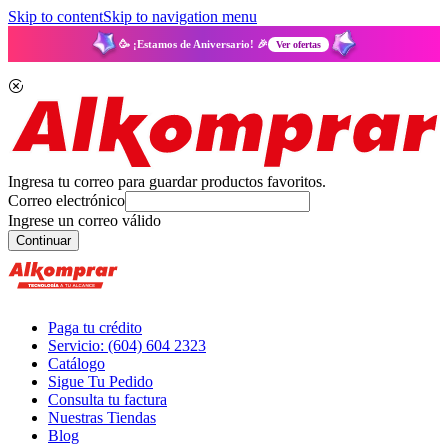
Skip to content
Skip to navigation menu
🥳 ¡Estamos de Aniversario! 🎉
Ver ofertas
Ingresa tu correo para guardar productos favoritos.
Correo electrónico
Ingrese un correo válido
Continuar
Paga tu crédito
Servicio: (604) 604 2323
Catálogo
Sigue Tu Pedido
Consulta tu factura
Nuestras Tiendas
Blog