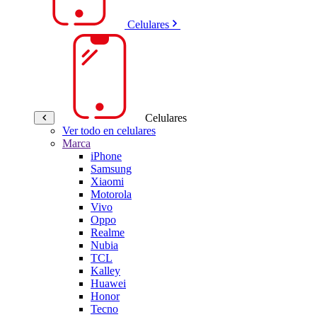
Celulares
Celulares
Ver todo en celulares
Marca
iPhone
Samsung
Xiaomi
Motorola
Vivo
Oppo
Realme
Nubia
TCL
Kalley
Huawei
Honor
Tecno