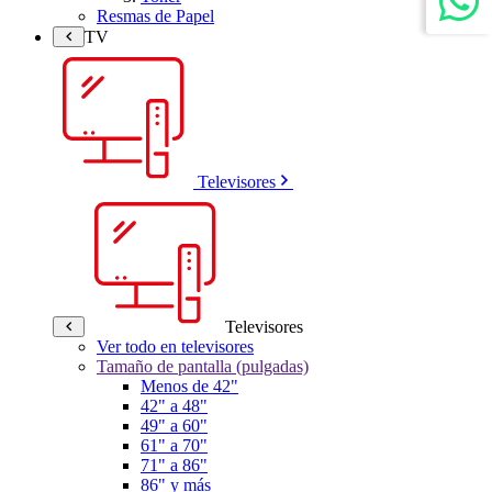
Resmas de Papel
TV
Televisores
Televisores
Ver todo en televisores
Tamaño de pantalla (pulgadas)
Menos de 42"
42" a 48"
49" a 60"
61" a 70"
71" a 86"
86" y más