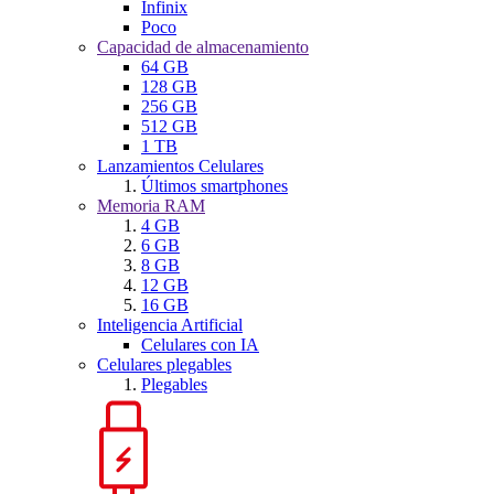
Infinix
Poco
Capacidad de almacenamiento
64 GB
128 GB
256 GB
512 GB
1 TB
Lanzamientos Celulares
Últimos smartphones
Memoria RAM
4 GB
6 GB
8 GB
12 GB
16 GB
Inteligencia Artificial
Celulares con IA
Celulares plegables
Plegables