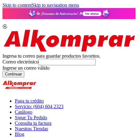
Skip to content
Skip to navigation menu
🥳 ¡Estamos de Aniversario! 🎉
Ver ofertas
Ingresa tu correo para guardar productos favoritos.
Correo electrónico
Ingrese un correo válido
Continuar
Paga tu crédito
Servicio: (604) 604 2323
Catálogo
Sigue Tu Pedido
Consulta tu factura
Nuestras Tiendas
Blog