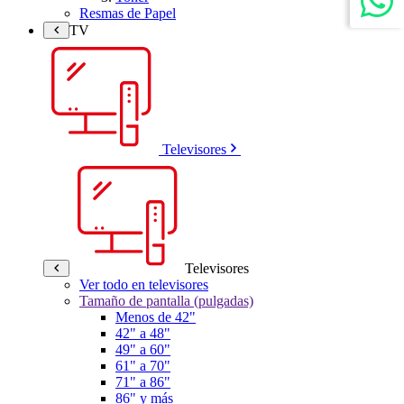
Resmas de Papel
TV
Televisores
Televisores
Ver todo en televisores
Tamaño de pantalla (pulgadas)
Menos de 42"
42" a 48"
49" a 60"
61" a 70"
71" a 86"
86" y más