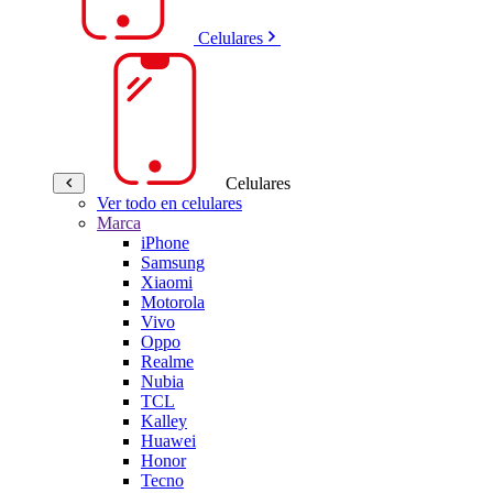
Celulares
Celulares
Ver todo en celulares
Marca
iPhone
Samsung
Xiaomi
Motorola
Vivo
Oppo
Realme
Nubia
TCL
Kalley
Huawei
Honor
Tecno