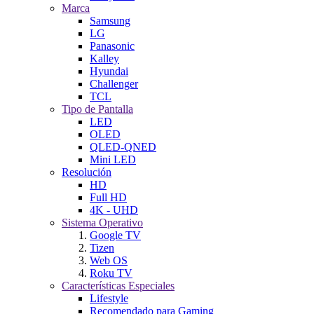
Marca
Samsung
LG
Panasonic
Kalley
Hyundai
Challenger
TCL
Tipo de Pantalla
LED
OLED
QLED-QNED
Mini LED
Resolución
HD
Full HD
4K - UHD
Sistema Operativo
Google TV
Tizen
Web OS
Roku TV
Características Especiales
Lifestyle
Recomendado para Gaming