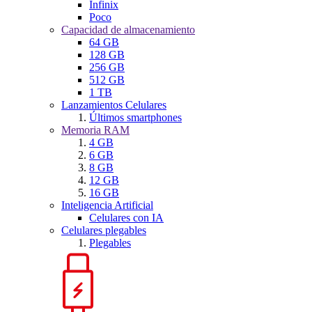
Infinix
Poco
Capacidad de almacenamiento
64 GB
128 GB
256 GB
512 GB
1 TB
Lanzamientos Celulares
Últimos smartphones
Memoria RAM
4 GB
6 GB
8 GB
12 GB
16 GB
Inteligencia Artificial
Celulares con IA
Celulares plegables
Plegables