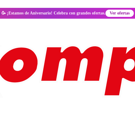
🥳 ¡Estamos de Aniversario! Celebra con grandes ofertas.
Ver ofertas