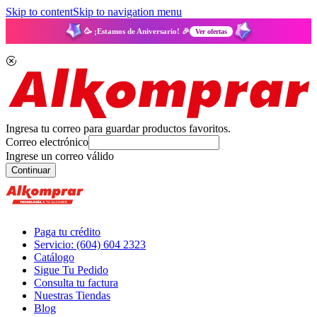
Skip to content
Skip to navigation menu
🥳 ¡Estamos de Aniversario! 🎉
Ver ofertas
Ingresa tu correo para guardar productos favoritos.
Correo electrónico
Ingrese un correo válido
Continuar
Paga tu crédito
Servicio: (604) 604 2323
Catálogo
Sigue Tu Pedido
Consulta tu factura
Nuestras Tiendas
Blog