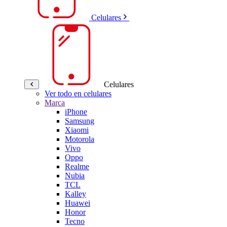
Celulares
Celulares
Ver todo en celulares
Marca
iPhone
Samsung
Xiaomi
Motorola
Vivo
Oppo
Realme
Nubia
TCL
Kalley
Huawei
Honor
Tecno