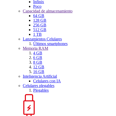
Infinix
Poco
Capacidad de almacenamiento
64 GB
128 GB
256 GB
512 GB
1 TB
Lanzamientos Celulares
Últimos smartphones
Memoria RAM
4 GB
6 GB
8 GB
12 GB
16 GB
Inteligencia Artificial
Celulares con IA
Celulares plegables
Plegables