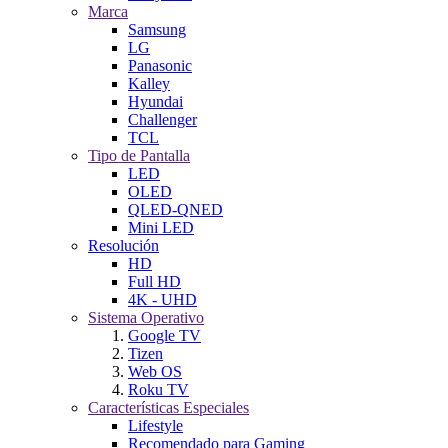
Marca
Samsung
LG
Panasonic
Kalley
Hyundai
Challenger
TCL
Tipo de Pantalla
LED
OLED
QLED-QNED
Mini LED
Resolución
HD
Full HD
4K - UHD
Sistema Operativo
Google TV
Tizen
Web OS
Roku TV
Características Especiales
Lifestyle
Recomendado para Gaming