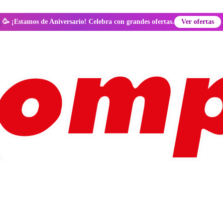
🥳 ¡Estamos de Aniversario! Celebra con grandes ofertas.
Ver ofertas