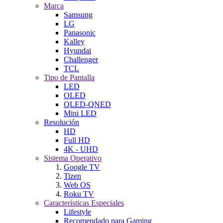
Marca
Samsung
LG
Panasonic
Kalley
Hyundai
Challenger
TCL
Tipo de Pantalla
LED
OLED
QLED-QNED
Mini LED
Resolución
HD
Full HD
4K - UHD
Sistema Operativo
Google TV
Tizen
Web OS
Roku TV
Características Especiales
Lifestyle
Recomendado para Gaming