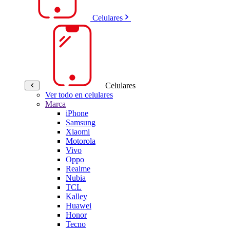
Celulares
Celulares
Ver todo en celulares
Marca
iPhone
Samsung
Xiaomi
Motorola
Vivo
Oppo
Realme
Nubia
TCL
Kalley
Huawei
Honor
Tecno