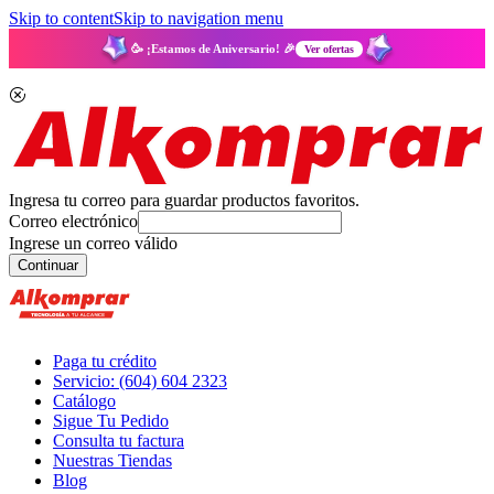
Skip to content
Skip to navigation menu
🥳 ¡Estamos de Aniversario! 🎉
Ver ofertas
Ingresa tu correo para guardar productos favoritos.
Correo electrónico
Ingrese un correo válido
Continuar
Paga tu crédito
Servicio: (604) 604 2323
Catálogo
Sigue Tu Pedido
Consulta tu factura
Nuestras Tiendas
Blog