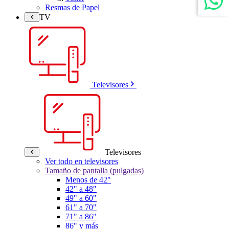
Resmas de Papel
TV
Televisores
Televisores
Ver todo en televisores
Tamaño de pantalla (pulgadas)
Menos de 42"
42" a 48"
49" a 60"
61" a 70"
71" a 86"
86" y más