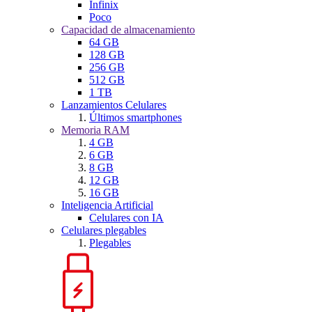
Infinix
Poco
Capacidad de almacenamiento
64 GB
128 GB
256 GB
512 GB
1 TB
Lanzamientos Celulares
Últimos smartphones
Memoria RAM
4 GB
6 GB
8 GB
12 GB
16 GB
Inteligencia Artificial
Celulares con IA
Celulares plegables
Plegables