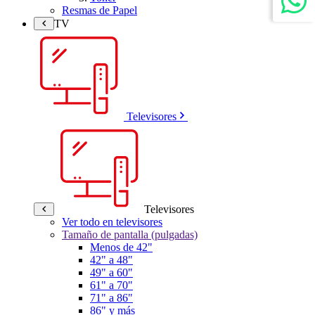
Resmas de Papel
TV
Televisores
Televisores
Ver todo en televisores
Tamaño de pantalla (pulgadas)
Menos de 42"
42" a 48"
49" a 60"
61" a 70"
71" a 86"
86" y más