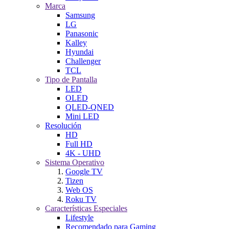
Marca
Samsung
LG
Panasonic
Kalley
Hyundai
Challenger
TCL
Tipo de Pantalla
LED
OLED
QLED-QNED
Mini LED
Resolución
HD
Full HD
4K - UHD
Sistema Operativo
Google TV
Tizen
Web OS
Roku TV
Características Especiales
Lifestyle
Recomendado para Gaming