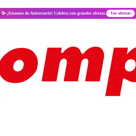
🥳 ¡Estamos de Aniversario! Celebra con grandes ofertas.
Ver ofertas