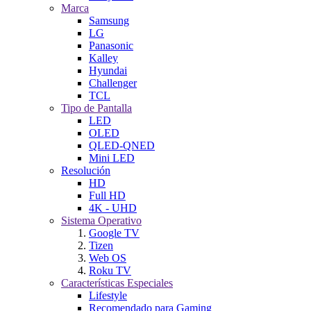
Marca
Samsung
LG
Panasonic
Kalley
Hyundai
Challenger
TCL
Tipo de Pantalla
LED
OLED
QLED-QNED
Mini LED
Resolución
HD
Full HD
4K - UHD
Sistema Operativo
Google TV
Tizen
Web OS
Roku TV
Características Especiales
Lifestyle
Recomendado para Gaming