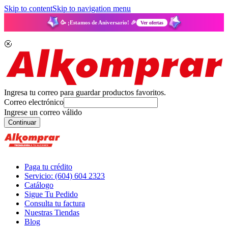
Skip to content
Skip to navigation menu
🥳 ¡Estamos de Aniversario! 🎉
Ver ofertas
Ingresa tu correo para guardar productos favoritos.
Correo electrónico
Ingrese un correo válido
Continuar
Paga tu crédito
Servicio: (604) 604 2323
Catálogo
Sigue Tu Pedido
Consulta tu factura
Nuestras Tiendas
Blog