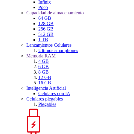
Infinix
Poco
Capacidad de almacenamiento
64 GB
128 GB
256 GB
512 GB
1 TB
Lanzamientos Celulares
Últimos smartphones
Memoria RAM
4 GB
6 GB
8 GB
12 GB
16 GB
Inteligencia Artificial
Celulares con IA
Celulares plegables
Plegables