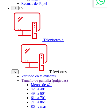
Resmas de Papel
TV
Televisores
Televisores
Ver todo en televisores
Tamaño de pantalla (pulgadas)
Menos de 42"
42" a 48"
49" a 60"
61" a 70"
71" a 86"
86" y más