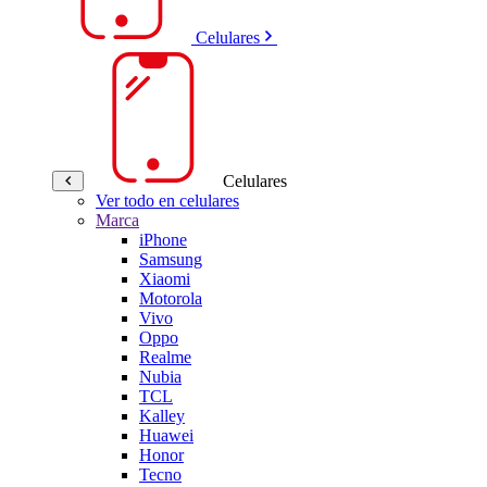
Celulares
Celulares
Ver todo en celulares
Marca
iPhone
Samsung
Xiaomi
Motorola
Vivo
Oppo
Realme
Nubia
TCL
Kalley
Huawei
Honor
Tecno