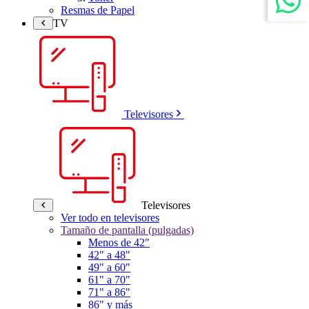
Resmas de Papel
TV
Televisores
Televisores
Ver todo en televisores
Tamaño de pantalla (pulgadas)
Menos de 42"
42" a 48"
49" a 60"
61" a 70"
71" a 86"
86" y más