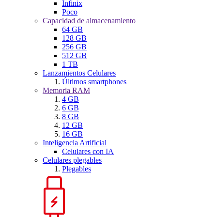
Infinix
Poco
Capacidad de almacenamiento
64 GB
128 GB
256 GB
512 GB
1 TB
Lanzamientos Celulares
Últimos smartphones
Memoria RAM
4 GB
6 GB
8 GB
12 GB
16 GB
Inteligencia Artificial
Celulares con IA
Celulares plegables
Plegables