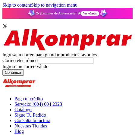
Skip to content
Skip to navigation menu
🥳 ¡Estamos de Aniversario! 🎉
Ver ofertas
Ingresa tu correo para guardar productos favoritos.
Correo electrónico
Ingrese un correo válido
Continuar
Paga tu crédito
Servicio: (604) 604 2323
Catálogo
Sigue Tu Pedido
Consulta tu factura
Nuestras Tiendas
Blog