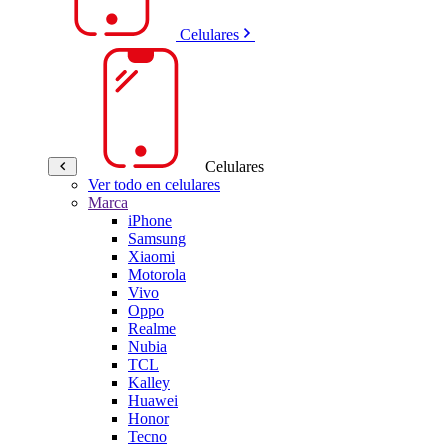
Celulares
Celulares
Ver todo en celulares
Marca
iPhone
Samsung
Xiaomi
Motorola
Vivo
Oppo
Realme
Nubia
TCL
Kalley
Huawei
Honor
Tecno