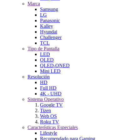
Marca
Samsung
LG
Panasonic
Kalley
Hyundai
Challenger
TCL
Tipo de Pantalla
LED
OLED
QLED-QNED
Mini LED
Resolución
HD
Full HD
4K - UHD
Sistema Operativo
Google TV
Tizen
Web OS
Roku TV
Características Especiales
Lifestyle
Recomendado para Gaming