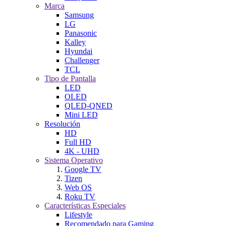
Marca
Samsung
LG
Panasonic
Kalley
Hyundai
Challenger
TCL
Tipo de Pantalla
LED
OLED
QLED-QNED
Mini LED
Resolución
HD
Full HD
4K - UHD
Sistema Operativo
Google TV
Tizen
Web OS
Roku TV
Características Especiales
Lifestyle
Recomendado para Gaming