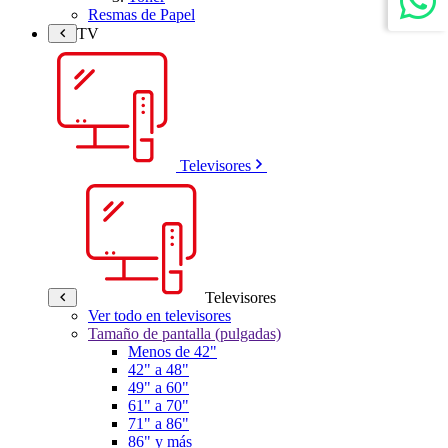
Resmas de Papel
TV
Televisores
Televisores
Ver todo en televisores
Tamaño de pantalla (pulgadas)
Menos de 42"
42" a 48"
49" a 60"
61" a 70"
71" a 86"
86" y más