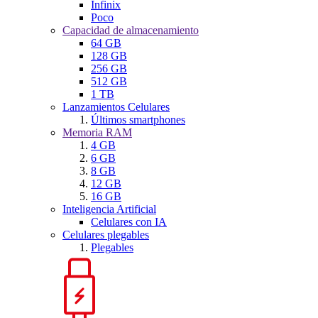
Infinix
Poco
Capacidad de almacenamiento
64 GB
128 GB
256 GB
512 GB
1 TB
Lanzamientos Celulares
Últimos smartphones
Memoria RAM
4 GB
6 GB
8 GB
12 GB
16 GB
Inteligencia Artificial
Celulares con IA
Celulares plegables
Plegables