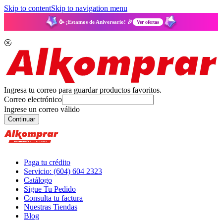
Skip to content
Skip to navigation menu
🥳 ¡Estamos de Aniversario! 🎉
Ver ofertas
Ingresa tu correo para guardar productos favoritos.
Correo electrónico
Ingrese un correo válido
Continuar
Paga tu crédito
Servicio: (604) 604 2323
Catálogo
Sigue Tu Pedido
Consulta tu factura
Nuestras Tiendas
Blog