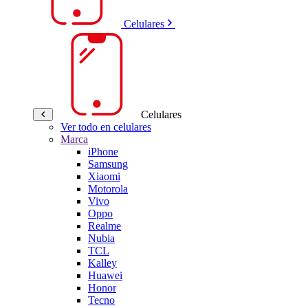
Celulares
Celulares
Ver todo en celulares
Marca
iPhone
Samsung
Xiaomi
Motorola
Vivo
Oppo
Realme
Nubia
TCL
Kalley
Huawei
Honor
Tecno