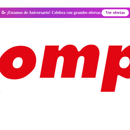
🥳 ¡Estamos de Aniversario! Celebra con grandes ofertas.
Ver ofertas