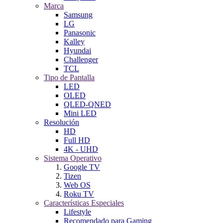
Marca
Samsung
LG
Panasonic
Kalley
Hyundai
Challenger
TCL
Tipo de Pantalla
LED
OLED
QLED-QNED
Mini LED
Resolución
HD
Full HD
4K - UHD
Sistema Operativo
Google TV
Tizen
Web OS
Roku TV
Características Especiales
Lifestyle
Recomendado para Gaming