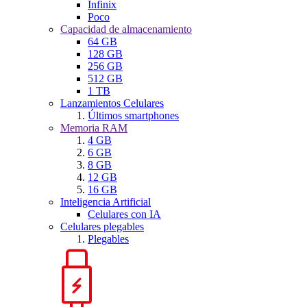
Infinix
Poco
Capacidad de almacenamiento
64 GB
128 GB
256 GB
512 GB
1 TB
Lanzamientos Celulares
Últimos smartphones
Memoria RAM
4 GB
6 GB
8 GB
12 GB
16 GB
Inteligencia Artificial
Celulares con IA
Celulares plegables
Plegables