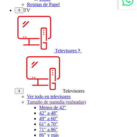
Resmas de Papel
TV
Televisores
Televisores
Ver todo en televisores
Tamaño de pantalla (pulgadas)
Menos de 42"
42" a 48"
49" a 60"
61" a 70"
71" a 86"
86" y más