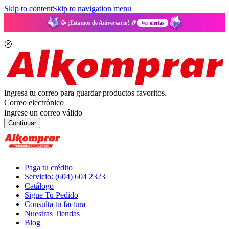
Skip to content
Skip to navigation menu
🥳 ¡Estamos de Aniversario! 🎉
Ver ofertas
Ingresa tu correo para guardar productos favoritos.
Correo electrónico
Ingrese un correo válido
Continuar
Paga tu crédito
Servicio: (604) 604 2323
Catálogo
Sigue Tu Pedido
Consulta tu factura
Nuestras Tiendas
Blog