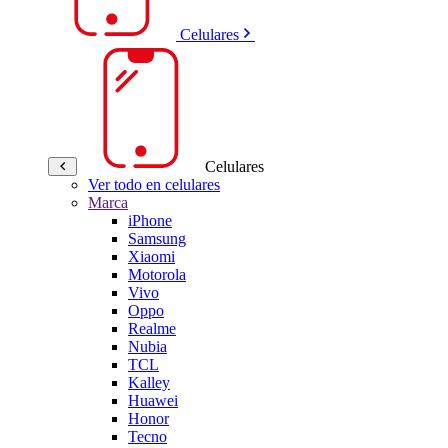
Celulares
Celulares
Ver todo en celulares
Marca
iPhone
Samsung
Xiaomi
Motorola
Vivo
Oppo
Realme
Nubia
TCL
Kalley
Huawei
Honor
Tecno