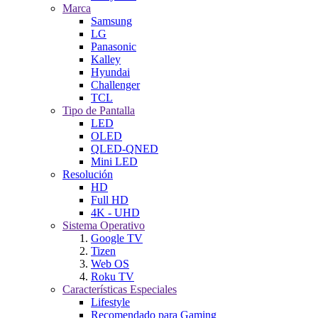
Marca
Samsung
LG
Panasonic
Kalley
Hyundai
Challenger
TCL
Tipo de Pantalla
LED
OLED
QLED-QNED
Mini LED
Resolución
HD
Full HD
4K - UHD
Sistema Operativo
Google TV
Tizen
Web OS
Roku TV
Características Especiales
Lifestyle
Recomendado para Gaming