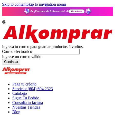
Skip to content
Skip to navigation menu
🥳 ¡Estamos de Aniversario! 🎉
Ver ofertas
Ingresa tu correo para guardar productos favoritos.
Correo electrónico
Ingrese un correo válido
Continuar
Paga tu crédito
Servicio: (604) 604 2323
Catálogo
Sigue Tu Pedido
Consulta tu factura
Nuestras Tiendas
Blog