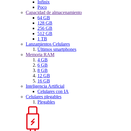
Infinix
Poco
Capacidad de almacenamiento
64 GB
128 GB
256 GB
512 GB
1 TB
Lanzamientos Celulares
Últimos smartphones
Memoria RAM
4 GB
6 GB
8 GB
12 GB
16 GB
Inteligencia Artificial
Celulares con IA
Celulares plegables
Plegables