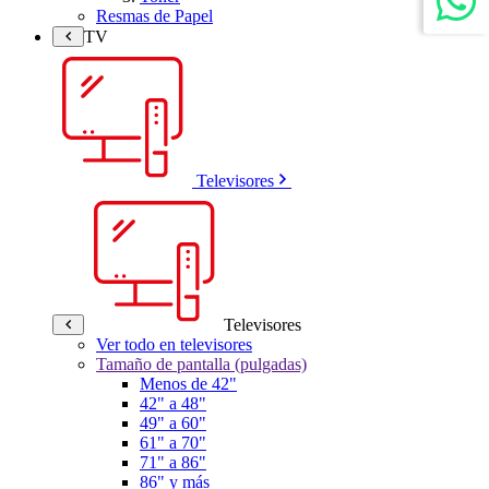
Resmas de Papel
TV
Televisores
Televisores
Ver todo en televisores
Tamaño de pantalla (pulgadas)
Menos de 42"
42" a 48"
49" a 60"
61" a 70"
71" a 86"
86" y más