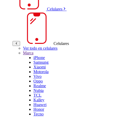
Celulares
Celulares
Ver todo en celulares
Marca
iPhone
Samsung
Xiaomi
Motorola
Vivo
Oppo
Realme
Nubia
TCL
Kalley
Huawei
Honor
Tecno