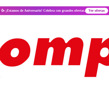
🥳 ¡Estamos de Aniversario! Celebra con grandes ofertas.
Ver ofertas