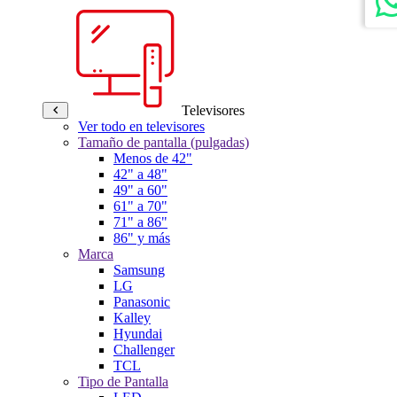
Televisores
Ver todo en televisores
Tamaño de pantalla (pulgadas)
Menos de 42"
42" a 48"
49" a 60"
61" a 70"
71" a 86"
86" y más
Marca
Samsung
LG
Panasonic
Kalley
Hyundai
Challenger
TCL
Tipo de Pantalla