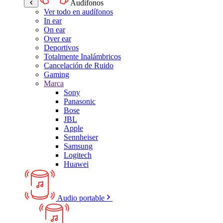
Audífonos
Ver todo en audífonos
In ear
On ear
Over ear
Deportivos
Totalmente Inalámbricos
Cancelación de Ruido
Gaming
Marca
Sony
Panasonic
Bose
JBL
Apple
Sennheiser
Samsung
Logitech
Huawei
Audio portable