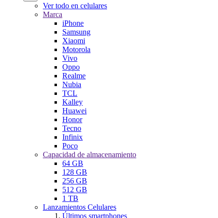
Ver todo en celulares
Marca
iPhone
Samsung
Xiaomi
Motorola
Vivo
Oppo
Realme
Nubia
TCL
Kalley
Huawei
Honor
Tecno
Infinix
Poco
Capacidad de almacenamiento
64 GB
128 GB
256 GB
512 GB
1 TB
Lanzamientos Celulares
Últimos smartphones