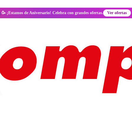
🥳 ¡Estamos de Aniversario! Celebra con grandes ofertas.
Ver ofertas