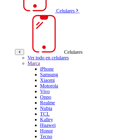
Celulares
Celulares
Ver todo en celulares
Marca
iPhone
Samsung
Xiaomi
Motorola
Vivo
Oppo
Realme
Nubia
TCL
Kalley
Huawei
Honor
Tecno