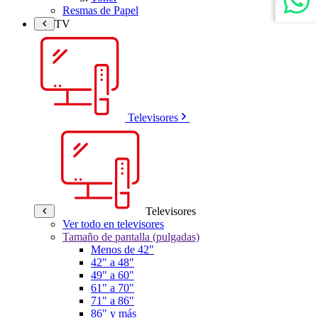
Resmas de Papel
TV
Televisores
Televisores
Ver todo en televisores
Tamaño de pantalla (pulgadas)
Menos de 42"
42" a 48"
49" a 60"
61" a 70"
71" a 86"
86" y más