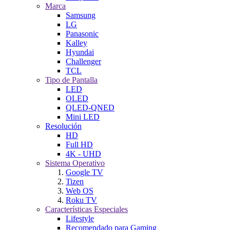
Marca
Samsung
LG
Panasonic
Kalley
Hyundai
Challenger
TCL
Tipo de Pantalla
LED
OLED
QLED-QNED
Mini LED
Resolución
HD
Full HD
4K - UHD
Sistema Operativo
Google TV
Tizen
Web OS
Roku TV
Características Especiales
Lifestyle
Recomendado para Gaming