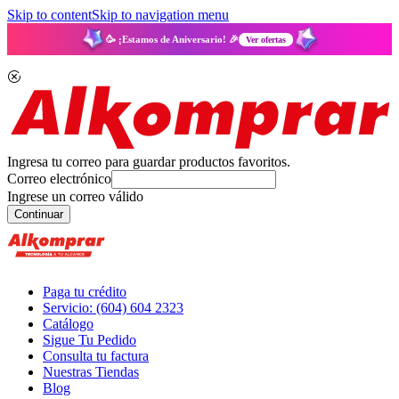
Skip to content
Skip to navigation menu
🥳 ¡Estamos de Aniversario! 🎉
Ver ofertas
Ingresa tu correo para guardar productos favoritos.
Correo electrónico
Ingrese un correo válido
Continuar
Paga tu crédito
Servicio: (604) 604 2323
Catálogo
Sigue Tu Pedido
Consulta tu factura
Nuestras Tiendas
Blog