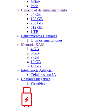
Infinix
Poco
Capacidad de almacenamiento
64 GB
128 GB
256 GB
512 GB
1 TB
Lanzamientos Celulares
Últimos smartphones
Memoria RAM
4 GB
6 GB
8 GB
12 GB
16 GB
Inteligencia Artificial
Celulares con IA
Celulares plegables
Plegables