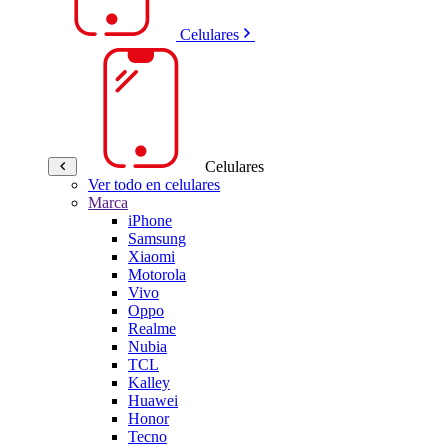
Celulares
Celulares
Ver todo en celulares
Marca
iPhone
Samsung
Xiaomi
Motorola
Vivo
Oppo
Realme
Nubia
TCL
Kalley
Huawei
Honor
Tecno