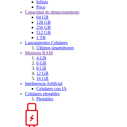
Infinix
Poco
Capacidad de almacenamiento
64 GB
128 GB
256 GB
512 GB
1 TB
Lanzamientos Celulares
Últimos smartphones
Memoria RAM
4 GB
6 GB
8 GB
12 GB
16 GB
Inteligencia Artificial
Celulares con IA
Celulares plegables
Plegables