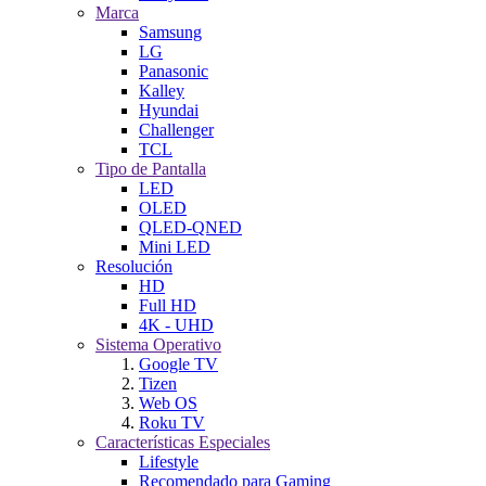
Marca
Samsung
LG
Panasonic
Kalley
Hyundai
Challenger
TCL
Tipo de Pantalla
LED
OLED
QLED-QNED
Mini LED
Resolución
HD
Full HD
4K - UHD
Sistema Operativo
Google TV
Tizen
Web OS
Roku TV
Características Especiales
Lifestyle
Recomendado para Gaming