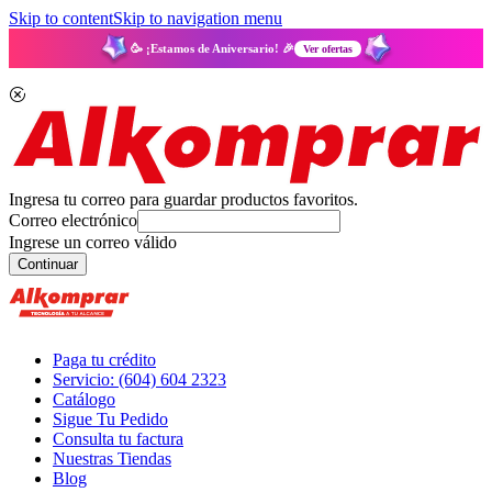
Skip to content
Skip to navigation menu
🥳 ¡Estamos de Aniversario! 🎉
Ver ofertas
Ingresa tu correo para guardar productos favoritos.
Correo electrónico
Ingrese un correo válido
Continuar
Paga tu crédito
Servicio: (604) 604 2323
Catálogo
Sigue Tu Pedido
Consulta tu factura
Nuestras Tiendas
Blog