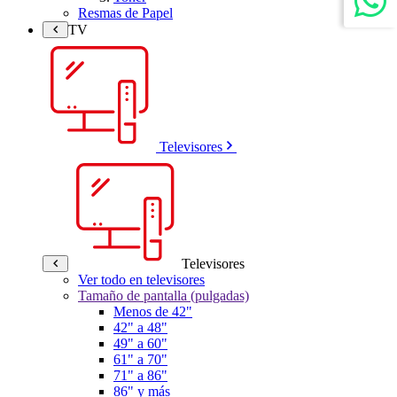
Resmas de Papel
TV
Televisores
Televisores
Ver todo en televisores
Tamaño de pantalla (pulgadas)
Menos de 42"
42" a 48"
49" a 60"
61" a 70"
71" a 86"
86" y más