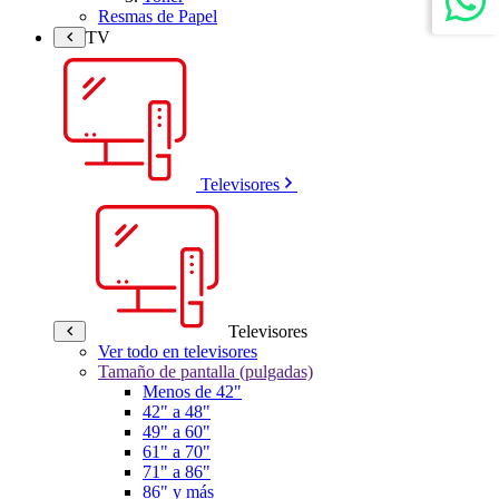
Resmas de Papel
TV
Televisores
Televisores
Ver todo en televisores
Tamaño de pantalla (pulgadas)
Menos de 42"
42" a 48"
49" a 60"
61" a 70"
71" a 86"
86" y más