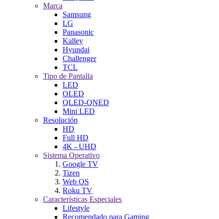
Marca
Samsung
LG
Panasonic
Kalley
Hyundai
Challenger
TCL
Tipo de Pantalla
LED
OLED
QLED-QNED
Mini LED
Resolución
HD
Full HD
4K - UHD
Sistema Operativo
Google TV
Tizen
Web OS
Roku TV
Características Especiales
Lifestyle
Recomendado para Gaming