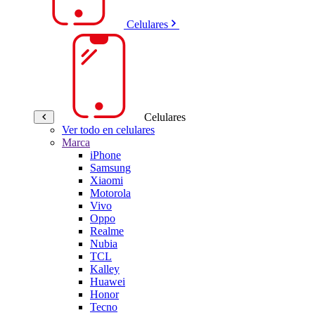
Celulares
Celulares
Ver todo en celulares
Marca
iPhone
Samsung
Xiaomi
Motorola
Vivo
Oppo
Realme
Nubia
TCL
Kalley
Huawei
Honor
Tecno