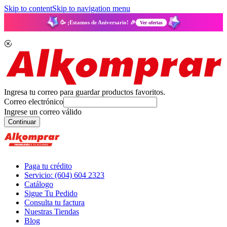
Skip to content
Skip to navigation menu
🥳 ¡Estamos de Aniversario! 🎉
Ver ofertas
Ingresa tu correo para guardar productos favoritos.
Correo electrónico
Ingrese un correo válido
Continuar
Paga tu crédito
Servicio: (604) 604 2323
Catálogo
Sigue Tu Pedido
Consulta tu factura
Nuestras Tiendas
Blog