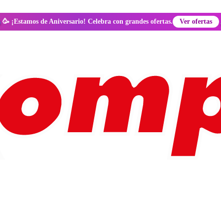
🥳 ¡Estamos de Aniversario! Celebra con grandes ofertas.
Ver ofertas