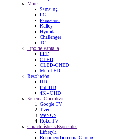
Marca
Samsung
LG
Panasonic
Kalley
Hyundai
Challenger
TCL
Tipo de Pantalla
LED
OLED
QLED-QNED
Mini LED
Resolución
HD
Full HD
4K - UHD
Sistema Operativo
Google TV
Tizen
Web OS
Roku TV
Características Especiales
Lifestyle
Recomendado para Gaming