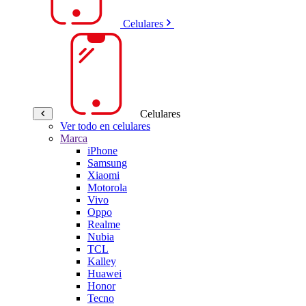
Celulares
Celulares
Ver todo en celulares
Marca
iPhone
Samsung
Xiaomi
Motorola
Vivo
Oppo
Realme
Nubia
TCL
Kalley
Huawei
Honor
Tecno