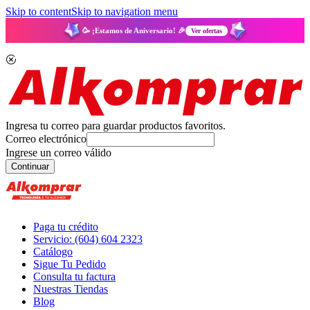
Skip to content
Skip to navigation menu
🥳 ¡Estamos de Aniversario! 🎉
Ver ofertas
Ingresa tu correo para guardar productos favoritos.
Correo electrónico
Ingrese un correo válido
Continuar
Paga tu crédito
Servicio: (604) 604 2323
Catálogo
Sigue Tu Pedido
Consulta tu factura
Nuestras Tiendas
Blog