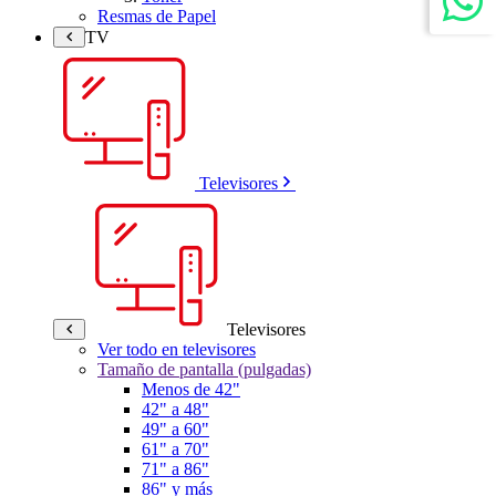
Resmas de Papel
TV
Televisores
Televisores
Ver todo en televisores
Tamaño de pantalla (pulgadas)
Menos de 42"
42" a 48"
49" a 60"
61" a 70"
71" a 86"
86" y más