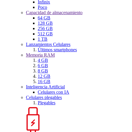
Infinix
Poco
Capacidad de almacenamiento
64 GB
128 GB
256 GB
512 GB
1 TB
Lanzamientos Celulares
Últimos smartphones
Memoria RAM
4 GB
6 GB
8 GB
12 GB
16 GB
Inteligencia Artificial
Celulares con IA
Celulares plegables
Plegables