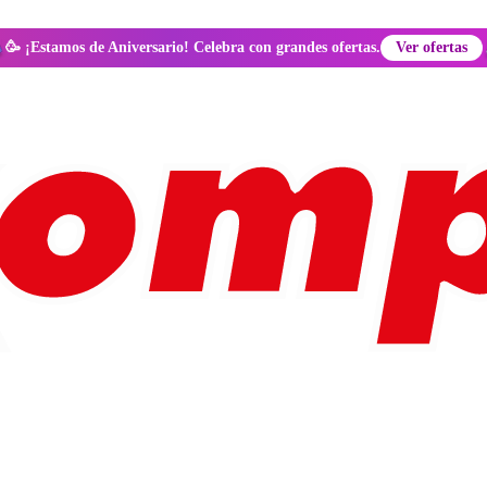
🥳 ¡Estamos de Aniversario! Celebra con grandes ofertas.
Ver ofertas