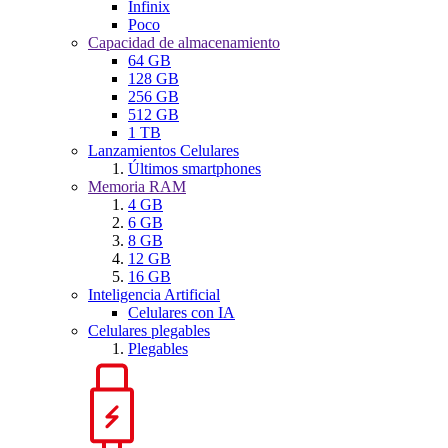
Infinix
Poco
Capacidad de almacenamiento
64 GB
128 GB
256 GB
512 GB
1 TB
Lanzamientos Celulares
Últimos smartphones
Memoria RAM
4 GB
6 GB
8 GB
12 GB
16 GB
Inteligencia Artificial
Celulares con IA
Celulares plegables
Plegables