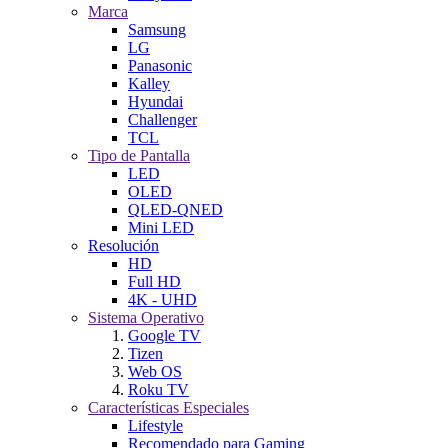
Marca
Samsung
LG
Panasonic
Kalley
Hyundai
Challenger
TCL
Tipo de Pantalla
LED
OLED
QLED-QNED
Mini LED
Resolución
HD
Full HD
4K - UHD
Sistema Operativo
Google TV
Tizen
Web OS
Roku TV
Características Especiales
Lifestyle
Recomendado para Gaming