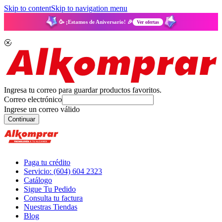
Skip to content
Skip to navigation menu
🥳 ¡Estamos de Aniversario! 🎉
Ver ofertas
Ingresa tu correo para guardar productos favoritos.
Correo electrónico
Ingrese un correo válido
Continuar
Paga tu crédito
Servicio: (604) 604 2323
Catálogo
Sigue Tu Pedido
Consulta tu factura
Nuestras Tiendas
Blog