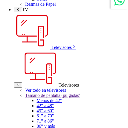
Resmas de Papel
TV
Televisores
Televisores
Ver todo en televisores
Tamaño de pantalla (pulgadas)
Menos de 42"
42" a 48"
49" a 60"
61" a 70"
71" a 86"
86" y más