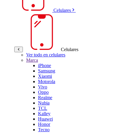
Celulares
Celulares
Ver todo en celulares
Marca
iPhone
Samsung
Xiaomi
Motorola
Vivo
Oppo
Realme
Nubia
TCL
Kalley
Huawei
Honor
Tecno