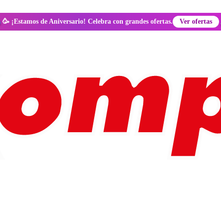
🥳 ¡Estamos de Aniversario! Celebra con grandes ofertas.
Ver ofertas