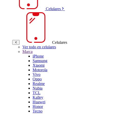
Celulares
Celulares
Ver todo en celulares
Marca
iPhone
Samsung
Xiaomi
Motorola
Vivo
Oppo
Realme
Nubia
TCL
Kalley
Huawei
Honor
Tecno