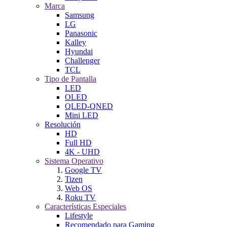
Marca
Samsung
LG
Panasonic
Kalley
Hyundai
Challenger
TCL
Tipo de Pantalla
LED
OLED
QLED-QNED
Mini LED
Resolución
HD
Full HD
4K - UHD
Sistema Operativo
Google TV
Tizen
Web OS
Roku TV
Características Especiales
Lifestyle
Recomendado para Gaming