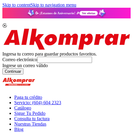
Skip to content
Skip to navigation menu
🥳 ¡Estamos de Aniversario! 🎉
Ver ofertas
Ingresa tu correo para guardar productos favoritos.
Correo electrónico
Ingrese un correo válido
Continuar
Paga tu crédito
Servicio: (604) 604 2323
Catálogo
Sigue Tu Pedido
Consulta tu factura
Nuestras Tiendas
Blog