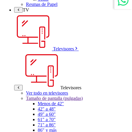
Resmas de Papel
TV
Televisores
Televisores
Ver todo en televisores
Tamaño de pantalla (pulgadas)
Menos de 42"
42" a 48"
49" a 60"
61" a 70"
71" a 86"
86" y más