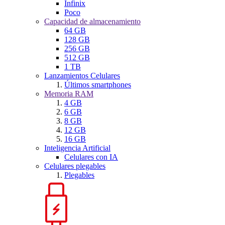
Infinix
Poco
Capacidad de almacenamiento
64 GB
128 GB
256 GB
512 GB
1 TB
Lanzamientos Celulares
Últimos smartphones
Memoria RAM
4 GB
6 GB
8 GB
12 GB
16 GB
Inteligencia Artificial
Celulares con IA
Celulares plegables
Plegables