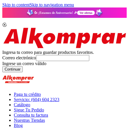
Skip to content
Skip to navigation menu
🥳 ¡Estamos de Aniversario! 🎉
Ver ofertas
Ingresa tu correo para guardar productos favoritos.
Correo electrónico
Ingrese un correo válido
Continuar
Paga tu crédito
Servicio: (604) 604 2323
Catálogo
Sigue Tu Pedido
Consulta tu factura
Nuestras Tiendas
Blog