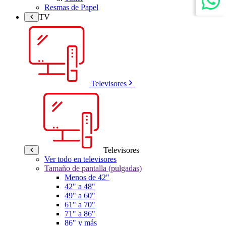
Resmas de Papel
TV
Televisores
Televisores
Ver todo en televisores
Tamaño de pantalla (pulgadas)
Menos de 42"
42" a 48"
49" a 60"
61" a 70"
71" a 86"
86" y más