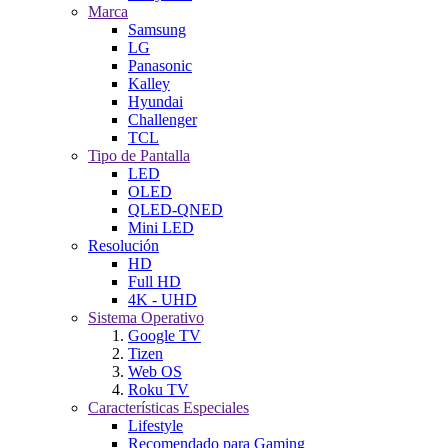
Marca
Samsung
LG
Panasonic
Kalley
Hyundai
Challenger
TCL
Tipo de Pantalla
LED
OLED
QLED-QNED
Mini LED
Resolución
HD
Full HD
4K - UHD
Sistema Operativo
Google TV
Tizen
Web OS
Roku TV
Características Especiales
Lifestyle
Recomendado para Gaming