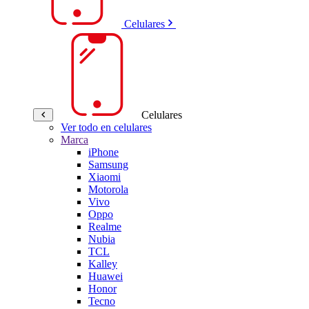
Celulares
Celulares
Ver todo en celulares
Marca
iPhone
Samsung
Xiaomi
Motorola
Vivo
Oppo
Realme
Nubia
TCL
Kalley
Huawei
Honor
Tecno