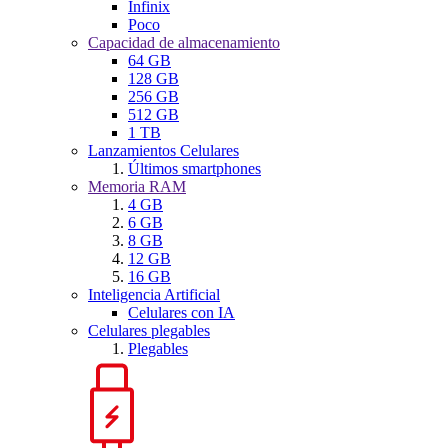
Infinix
Poco
Capacidad de almacenamiento
64 GB
128 GB
256 GB
512 GB
1 TB
Lanzamientos Celulares
Últimos smartphones
Memoria RAM
4 GB
6 GB
8 GB
12 GB
16 GB
Inteligencia Artificial
Celulares con IA
Celulares plegables
Plegables